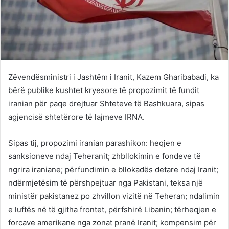
Zëvendësministri i Jashtëm i Iranit, Kazem Gharibabadi, ka
bërë publike kushtet kryesore të propozimit të fundit
iranian për paqe drejtuar Shteteve të Bashkuara, sipas
agjencisë shtetërore të lajmeve IRNA.
Sipas tij, propozimi iranian parashikon: heqjen e
sanksioneve ndaj Teheranit; zhbllokimin e fondeve të
ngrira iraniane; përfundimin e bllokadës detare ndaj Iranit;
ndërmjetësim të përshpejtuar nga Pakistani, teksa një
ministër pakistanez po zhvillon vizitë në Teheran; ndalimin
e luftës në të gjitha frontet, përfshirë Libanin; tërheqjen e
forcave amerikane nga zonat pranë Iranit; kompensim për