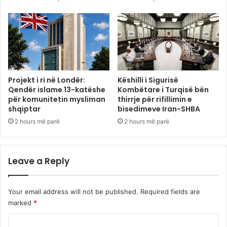
Projekt i ri në Londër:
Këshilli i Sigurisë
Qendër islame 13-katëshe
Kombëtare i Turqisë bën
për komunitetin mysliman
thirrje për rifillimin e
shqiptar
bisedimeve Iran-SHBA
2 hours më parë
2 hours më parë
Leave a Reply
Your email address will not be published.
Required fields are
marked
*
C