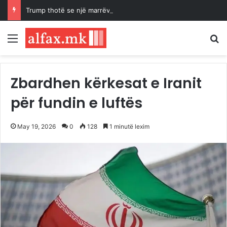
Trump thotë se një marrëveshje për rihapjen e Ngushticës së Hormuzit mund të arrihet “së shpejti”
Menu
K
Zbardhen kërkesat e Iranit
për fundin e luftës
May 19, 2026
0
128
1 minutë lexim