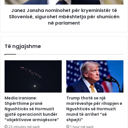
Janez Jansha nominohet për kryeministër të
Sllovenisë, sigurohet mbështetja për shumicën
në parlament
Të ngjajshme
Media iraniane:
Trump thotë se një
Shpërthime pranë
marrëveshje për rihapjen e
Ngushticës së Hormuzit
Ngushticës së Hormuzit
gjatë operacionit kundër
mund të arrihet “së
“objektivave armiqësore”
shpejti”
23 minutes më parë
1 hour më parë