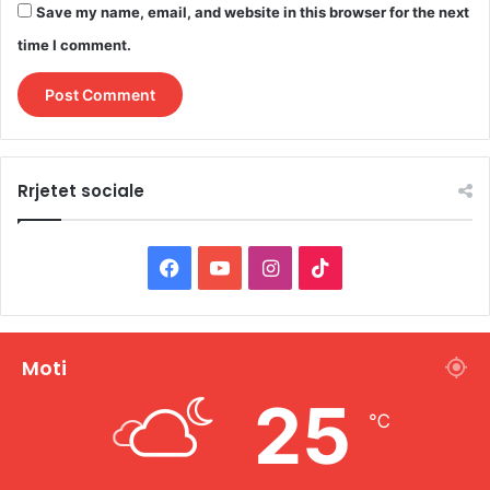
Save my name, email, and website in this browser for the next
time I comment.
Rrjetet sociale
F
Y
I
T
a
o
n
i
c
u
s
k
Moti
e
T
t
T
25
℃
b
u
a
o
o
b
g
k