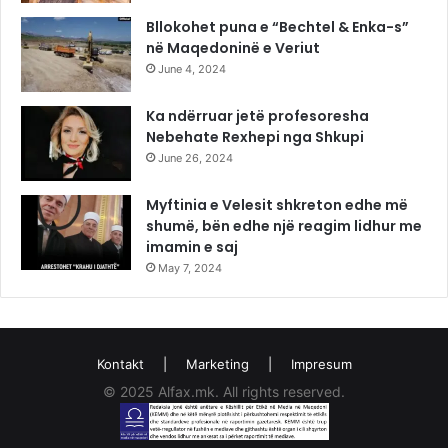
Bllokohet puna e “Bechtel & Enka-s”
në Maqedoninë e Veriut
June 4, 2024
Ka ndërruar jetë profesoresha
Nebehate Rexhepi nga Shkupi
June 26, 2024
Myftinia e Velesit shkreton edhe më
shumë, bën edhe një reagim lidhur me
imamin e saj
May 7, 2024
Kontakt
|
Marketing
|
Impresum
© 2025 Alfax.mk. All rights reserved.