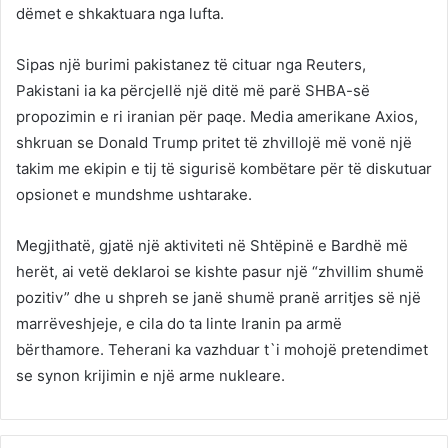
dëmet e shkaktuara nga lufta.
Sipas një burimi pakistanez të cituar nga Reuters,
Pakistani ia ka përcjellë një ditë më parë SHBA-së
propozimin e ri iranian për paqe. Media amerikane Axios,
shkruan se Donald Trump pritet të zhvillojë më vonë një
takim me ekipin e tij të sigurisë kombëtare për të diskutuar
opsionet e mundshme ushtarake.
Megjithatë, gjatë një aktiviteti në Shtëpinë e Bardhë më
herët, ai vetë deklaroi se kishte pasur një “zhvillim shumë
pozitiv” dhe u shpreh se janë shumë pranë arritjes së një
marrëveshjeje, e cila do ta linte Iranin pa armë
bërthamore. Teherani ka vazhduar t`i mohojë pretendimet
se synon krijimin e një arme nukleare.