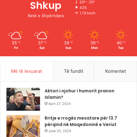
Shkup
25º - 25º
42%
o
e
r
1.79 km/h
Retë e Shpërndara
k
a
m
35
37
39
39
40
℃
℃
℃
℃
℃
Fri
Sat
Sun
Mon
Tue
Më të lexuarat
Të fundit
Komentet
Aktori i njohur i humorit pranon
Islamin?
April 27, 2024
Rritje e rrogës mesatare për 13.7
përqind në Maqedoninë e Veriut
June 20, 2024