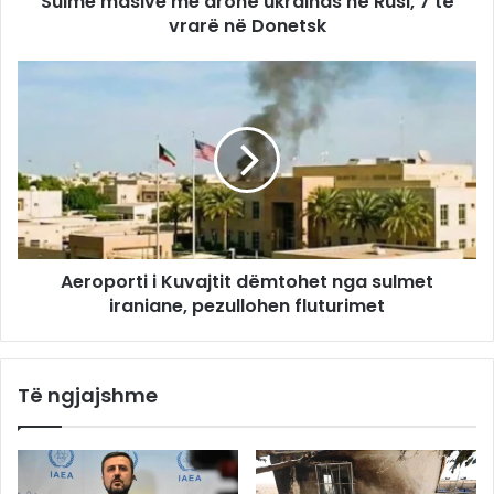
Sulme masive me dronë ukrainas në Rusi, 7 të
vrarë në Donetsk
Aeroporti i Kuvajtit dëmtohet nga sulmet
iraniane, pezullohen fluturimet
Të ngjajshme