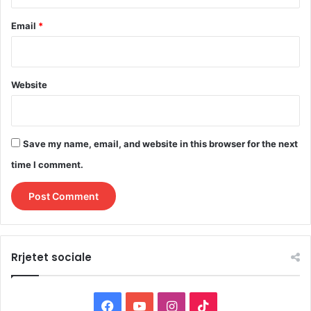
Email
*
Website
Save my name, email, and website in this browser for the next
time I comment.
Rrjetet sociale
F
Y
I
T