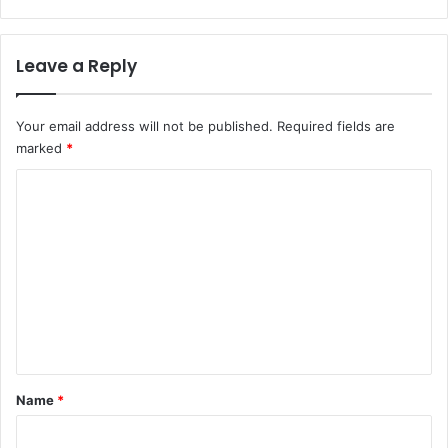
Leave a Reply
Your email address will not be published.
Required fields are
marked
*
C
o
m
m
e
n
t
*
Name
*