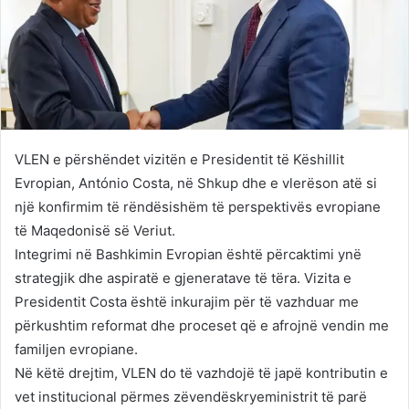
VLEN e përshëndet vizitën e Presidentit të Këshillit
Evropian, António Costa, në Shkup dhe e vlerëson atë si
një konfirmim të rëndësishëm të perspektivës evropiane
të Maqedonisë së Veriut.
Integrimi në Bashkimin Evropian është përcaktimi ynë
strategjik dhe aspiratë e gjeneratave të tëra. Vizita e
Presidentit Costa është inkurajim për të vazhduar me
përkushtim reformat dhe proceset që e afrojnë vendin me
familjen evropiane.
Në këtë drejtim, VLEN do të vazhdojë të japë kontributin e
vet institucional përmes zëvendëskryeministrit të parë