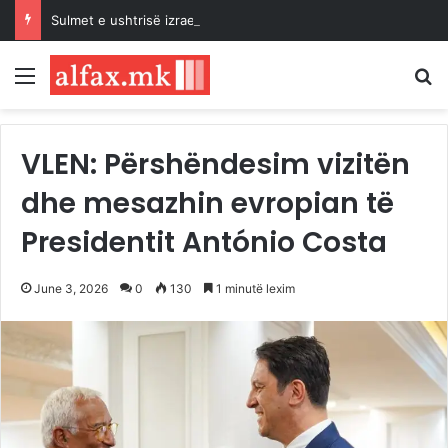
Sulmet e ushtrisë izraelite dhe pushtuesve synojnë 5 komunitete palestineze në Bregun Perëndimor të pushtuar
Menu
K
VLEN: Përshëndesim vizitën
dhe mesazhin evropian të
Presidentit António Costa
June 3, 2026
0
130
1 minutë lexim