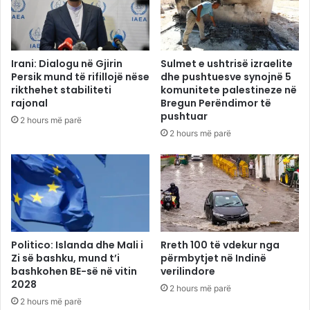
Irani: Dialogu në Gjirin
Sulmet e ushtrisë izraelite
Persik mund të rifillojë nëse
dhe pushtuesve synojnë 5
rikthehet stabiliteti
komunitete palestineze në
rajonal
Bregun Perëndimor të
pushtuar
2 hours më parë
2 hours më parë
Politico: Islanda dhe Mali i
Rreth 100 të vdekur nga
Zi së bashku, mund t’i
përmbytjet në Indinë
bashkohen BE-së në vitin
verilindore
2028
2 hours më parë
2 hours më parë