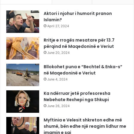
Aktori i njohur i humorit pranon
Islamin?
April 27, 2024
Rritje e rrogës mesatare për 13.7
përqind në Maqedoninë e Veriut
June 20, 2024
Bllokohet puna e “Bechtel & Enka-s”
në Maqedoninë e Veriut
June 4, 2024
Ka ndërruar jetë profesoresha
Nebehate Rexhepi nga Shkupi
June 26, 2024
Myftinia e Velesit shkreton edhe më
shumë, bën edhe një reagim lidhur me
imamin e saj