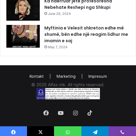
Ka ndërruar jetë profesoresha
Nebehate Rexhepi nga Shkupi
June 26, 2024
Myftinia e Velesit shkreton edhe më
shumë, bën edhe një reagim lidhur me
imamin e saj
May 7, 2024
Kontakt
|
Marketing
|
Impresum
© 2025 Alfax.mk. All rights reserved.
Facebook
YouTube
Instagram
TikTok