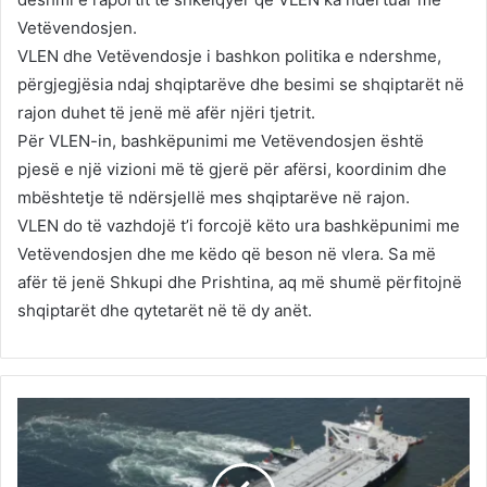
Vetëvendosjen.
VLEN dhe Vetëvendosje i bashkon politika e ndershme,
përgjegjësia ndaj shqiptarëve dhe besimi se shqiptarët në
rajon duhet të jenë më afër njëri tjetrit.
Për VLEN-in, bashkëpunimi me Vetëvendosjen është
pjesë e një vizioni më të gjerë për afërsi, koordinim dhe
mbështetje të ndërsjellë mes shqiptarëve në rajon.
VLEN do të vazhdojë t’i forcojë këto ura bashkëpunimi me
Vetëvendosjen dhe me këdo që beson në vlera. Sa më
afër të jenë Shkupi dhe Prishtina, aq më shumë përfitojnë
shqiptarët dhe qytetarët në të dy anët.