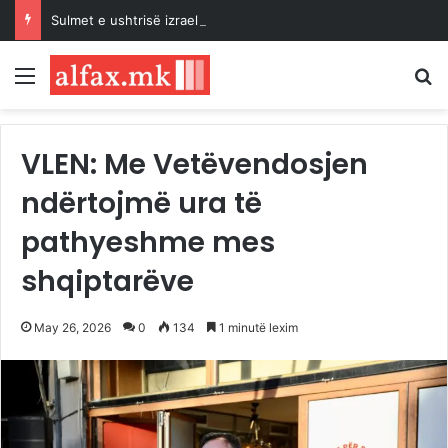
Sulmet e ushtrisë izraelite dhe pushtuesve synojnë 5 komunitete palestineze në Bregun Perëndimor të pushtuar
Menu
K
VLEN: Me Vetëvendosjen
ndërtojmë ura të
pathyeshme mes
shqiptarëve
May 26, 2026
0
134
1 minutë lexim