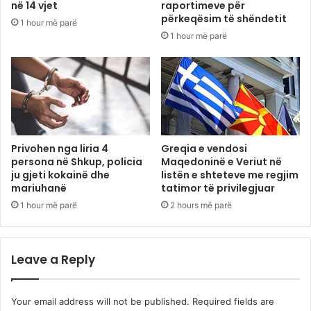
në 14 vjet
raportimeve për
përkeqësim të shëndetit
1 hour më parë
1 hour më parë
Privohen nga liria 4
Greqia e vendosi
persona në Shkup, policia
Maqedoninë e Veriut në
ju gjeti kokainë dhe
listën e shteteve me regjim
mariuhanë
tatimor të privilegjuar
1 hour më parë
2 hours më parë
Leave a Reply
Your email address will not be published.
Required fields are