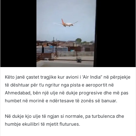
Këto janë çastet tragjike kur avioni i ‘Air India” në përpjekje
të dështuar për t’u ngritur nga pista e aeroportit në
Ahmedabad, bën një ulje në dukje progresive dhe më pas
humbet në morinë e ndërtesave të zonës së banuar.
Në dukje kjo ulje të ngjan si normale, pa turbulenca dhe
humbje ekuilibri të mjetit fluturues.