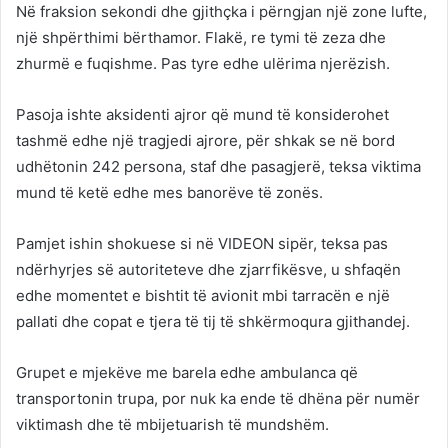
Në fraksion sekondi dhe gjithçka i përngjan një zone lufte,
një shpërthimi bërthamor. Flakë, re tymi të zeza dhe
zhurmë e fuqishme. Pas tyre edhe ulërima njerëzish.
Pasoja ishte aksidenti ajror që mund të konsiderohet
tashmë edhe një tragjedi ajrore, për shkak se në bord
udhëtonin 242 persona, staf dhe pasagjerë, teksa viktima
mund të ketë edhe mes banorëve të zonës.
Pamjet ishin shokuese si në VIDEON sipër, teksa pas
ndërhyrjes së autoriteteve dhe zjarrfikësve, u shfaqën
edhe momentet e bishtit të avionit mbi tarracën e një
pallati dhe copat e tjera të tij të shkërmoqura gjithandej.
Grupet e mjekëve me barela edhe ambulanca që
transportonin trupa, por nuk ka ende të dhëna për numër
viktimash dhe të mbijetuarish të mundshëm.