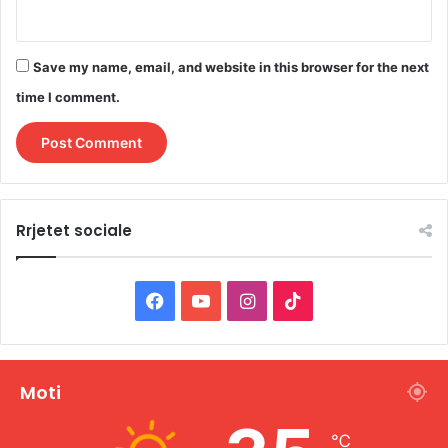
Save my name, email, and website in this browser for the next
time I comment.
Rrjetet sociale
F
Y
I
T
a
o
n
i
c
u
s
k
Moti
e
T
t
T
℃