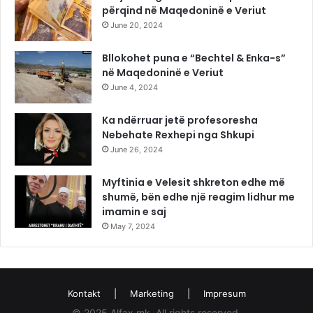
përqind në Maqedoninë e Veriut
June 20, 2024
Bllokohet puna e “Bechtel & Enka-s”
në Maqedoninë e Veriut
June 4, 2024
Ka ndërruar jetë profesoresha
Nebehate Rexhepi nga Shkupi
June 26, 2024
Myftinia e Velesit shkreton edhe më
shumë, bën edhe një reagim lidhur me
imamin e saj
May 7, 2024
Kontakt
|
Marketing
|
Impresum
© 2025 Alfax.mk. All rights reserved.