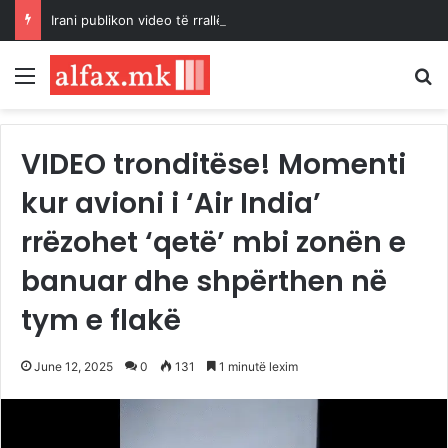
Irani publikon video të rrallë të Mojtaba Khameneit pas raportimeve për përkeqësim të shëndetit
Menu
K
VIDEO tronditëse! Momenti
kur avioni i ‘Air India’
rrëzohet ‘qetë’ mbi zonën e
banuar dhe shpërthen në
tym e flakë
June 12, 2025
0
131
1 minutë lexim