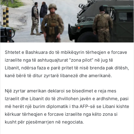
Shtetet e Bashkuara do të mbikëqyrin tërheqjen e forcave
izraelite nga të ashtuquajturat “zona pilot” në jug të
Libanit, ndërsa faza e parë pritet të nisë brenda pak ditësh,
kanë bërë të ditur zyrtarë libanezë dhe amerikanë.
Një zyrtar amerikan deklaroi se bisedimet e reja mes
Izraelit dhe Libanit do të zhvillohen javën e ardhshme, pasi
më herët një burim diplomatik i tha AFP-së se Libani kishte
kërkuar tërheqjen e forcave izraelite nga këto zona si
kusht për pjesëmarrjen në negociata.