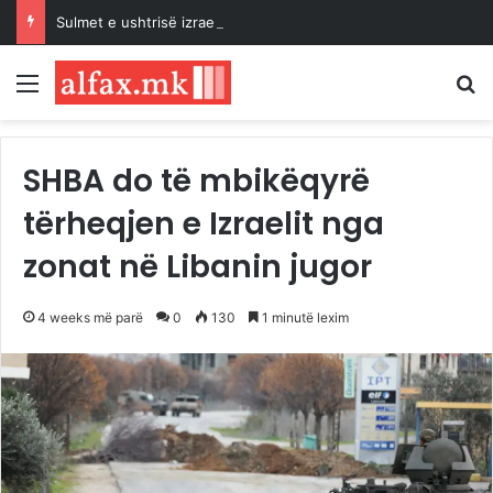
Sulmet e ushtrisë izraelite dhe pushtuesve synojnë 5 komunitete palestineze në Bregun Perëndimor të pushtuar
Menu
K
SHBA do të mbikëqyrë
tërheqjen e Izraelit nga
zonat në Libanin jugor
4 weeks më parë
0
130
1 minutë lexim