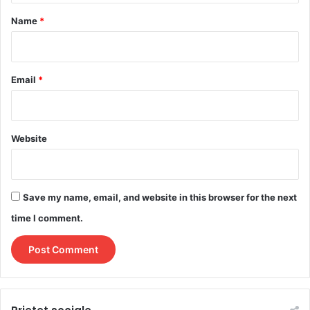
*
Name
*
Email
*
Website
Save my name, email, and website in this browser for the next
time I comment.