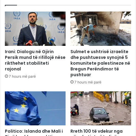
Irani: Dialogu në Gjirin
Sulmet e ushtrisë izraelite
Persik mund të rifillojë nëse
dhe pushtuesve synojnë 5
rikthehet stabiliteti
komunitete palestineze në
rajonal
Bregun Perëndimor të
pushtuar
7 hours më parë
7 hours më parë
Politico: Islanda dhe Mali i
Rreth 100 të vdekur nga