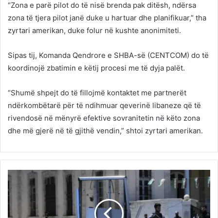
“Zona e parë pilot do të nisë brenda pak ditësh, ndërsa
zona të tjera pilot janë duke u hartuar dhe planifikuar,” tha
zyrtari amerikan, duke folur në kushte anonimiteti.
Sipas tij, Komanda Qendrore e SHBA-së (CENTCOM) do të
koordinojë zbatimin e këtij procesi me të dyja palët.
“Shumë shpejt do të fillojmë kontaktet me partnerët
ndërkombëtarë për të ndihmuar qeverinë libaneze që të
rivendosë në mënyrë efektive sovranitetin në këto zona
dhe më gjerë në të gjithë vendin,” shtoi zyrtari amerikan.