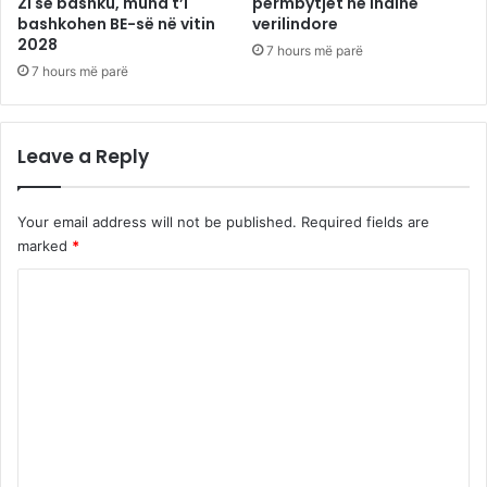
Zi së bashku, mund t’i
përmbytjet në Indinë
bashkohen BE-së në vitin
verilindore
2028
7 hours më parë
7 hours më parë
Leave a Reply
Your email address will not be published.
Required fields are
marked
*
C
o
m
m
e
n
t