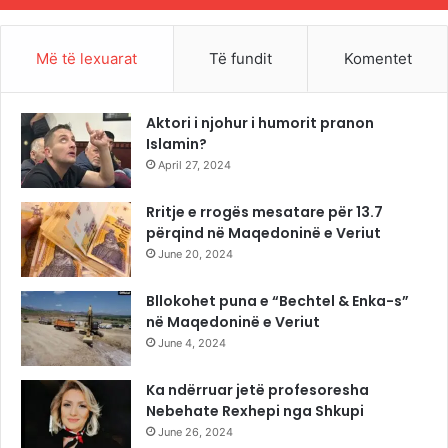
Më të lexuarat
Të fundit
Komentet
Aktori i njohur i humorit pranon
Islamin?
April 27, 2024
Rritje e rrogës mesatare për 13.7
përqind në Maqedoninë e Veriut
June 20, 2024
Bllokohet puna e “Bechtel & Enka-s”
në Maqedoninë e Veriut
June 4, 2024
Ka ndërruar jetë profesoresha
Nebehate Rexhepi nga Shkupi
June 26, 2024