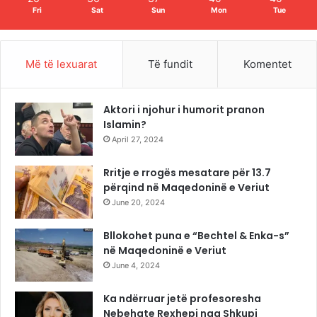
Fri
Sat
Sun
Mon
Tue
Më të lexuarat
Të fundit
Komentet
Aktori i njohur i humorit pranon
Islamin?
April 27, 2024
Rritje e rrogës mesatare për 13.7
përqind në Maqedoninë e Veriut
June 20, 2024
Bllokohet puna e “Bechtel & Enka-s”
në Maqedoninë e Veriut
June 4, 2024
Ka ndërruar jetë profesoresha
Nebehate Rexhepi nga Shkupi