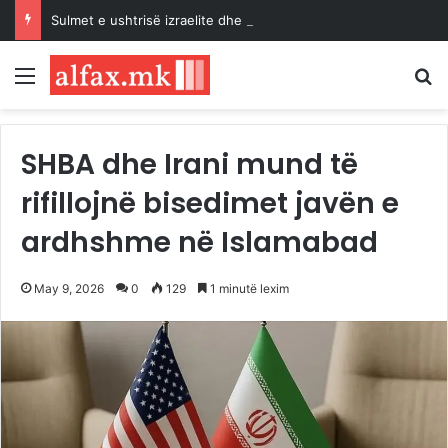
Sulmet e ushtrisë izraelite dhe pushtuesve synojnë 5 komunitete palestineze në Bregun Perëndimor të pushtuar
Menu
K
SHBA dhe Irani mund të
rifillojnë bisedimet javën e
ardhshme në Islamabad
May 9, 2026
0
129
1 minutë lexim