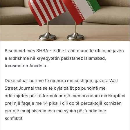
Bisedimet mes SHBA-së dhe Iranit mund të rifillojnë javën
e ardhshme në kryeqytetin pakistanez Islamabad,
transmeton Anadolu.
Duke cituar burime të njohura me çështjen, gazeta Wall
Street Journal tha se të dyja palët po punojnë me
ndërmjetës për të formuluar një memorandum mirëkuptimi
prej një faqeje me 14 pika, i cili do të përcaktojë kornizën
për një muaj bisedimesh me synim përfundimin e
konfliktit.