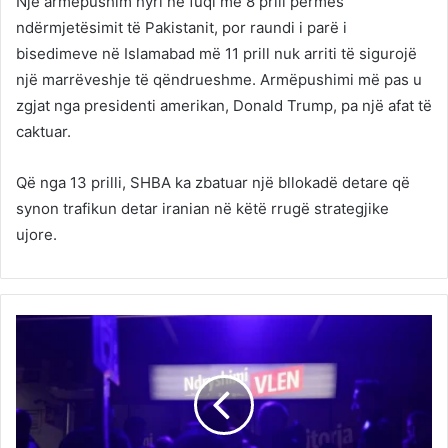
Një armëpushim hyri në fuqi më 8 prill përmes
ndërmjetësimit të Pakistanit, por raundi i parë i
bisedimeve në Islamabad më 11 prill nuk arriti të sigurojë
një marrëveshje të qëndrueshme. Armëpushimi më pas u
zgjat nga presidenti amerikan, Donald Trump, pa një afat të
caktuar.
Që nga 13 prilli, SHBA ka zbatuar një bllokadë detare që
synon trafikun detar iranian në këtë rrugë strategjike
ujore.