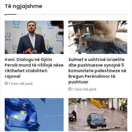
Të ngjajshme
Irani: Dialogu në Gjirin
Sulmet e ushtrisë izraelite
Persik mund të rifillojë nëse
dhe pushtuesve synojnë 5
rikthehet stabiliteti
komunitete palestineze në
rajonal
Bregun Perëndimor të
pushtuar
1 hour më parë
1 hour më parë