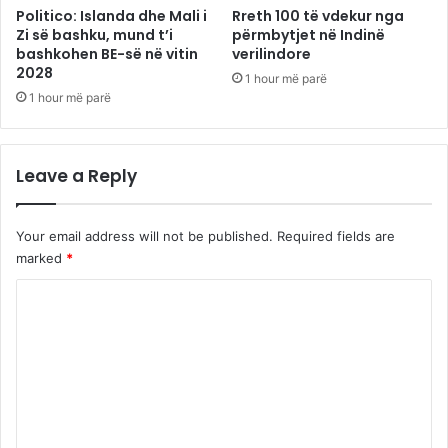
Politico: Islanda dhe Mali i
Rreth 100 të vdekur nga
Zi së bashku, mund t’i
përmbytjet në Indinë
bashkohen BE-së në vitin
verilindore
2028
1 hour më parë
1 hour më parë
Leave a Reply
Your email address will not be published.
Required fields are
marked
*
C
o
m
m
e
n