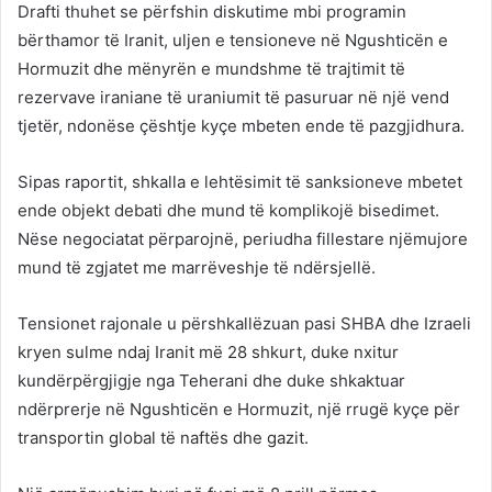
Drafti thuhet se përfshin diskutime mbi programin
bërthamor të Iranit, uljen e tensioneve në Ngushticën e
Hormuzit dhe mënyrën e mundshme të trajtimit të
rezervave iraniane të uraniumit të pasuruar në një vend
tjetër, ndonëse çështje kyçe mbeten ende të pazgjidhura.
Sipas raportit, shkalla e lehtësimit të sanksioneve mbetet
ende objekt debati dhe mund të komplikojë bisedimet.
Nëse negociatat përparojnë, periudha fillestare njëmujore
mund të zgjatet me marrëveshje të ndërsjellë.
Tensionet rajonale u përshkallëzuan pasi SHBA dhe Izraeli
kryen sulme ndaj Iranit më 28 shkurt, duke nxitur
kundërpërgjigje nga Teherani dhe duke shkaktuar
ndërprerje në Ngushticën e Hormuzit, një rrugë kyçe për
transportin global të naftës dhe gazit.