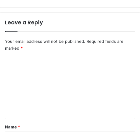
Leave a Reply
Your email address will not be published.
Required fields are
marked
*
C
o
m
m
e
n
t
*
Name
*