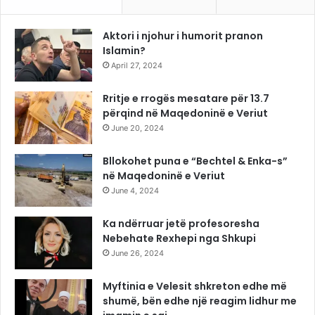
Aktori i njohur i humorit pranon
Islamin?
April 27, 2024
Rritje e rrogës mesatare për 13.7
përqind në Maqedoninë e Veriut
June 20, 2024
Bllokohet puna e “Bechtel & Enka-s”
në Maqedoninë e Veriut
June 4, 2024
Ka ndërruar jetë profesoresha
Nebehate Rexhepi nga Shkupi
June 26, 2024
Myftinia e Velesit shkreton edhe më
shumë, bën edhe një reagim lidhur me