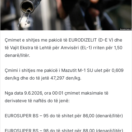
Çmimet e shitjes me pakicë të EURODIZELIT (D-Е V) dhe
të Vajit Ekstra të Lehtë për Amvisëri (ЕL-1) rriten për 1,50
denarë/litër.
Çmimi i shitjes me pakicë i Мazutit М-1 SU ulet për 0,609
den/kg dhe do të jetë 47,297 den/kg.
Nga data 9.6.2026, ora 00:01 çmimet maksimale të
derivateve të naftës do të jenë:
EUROSUPER BS – 95 do të shitet për 86,00 (denarë/litër)
EUROSUPER BS – 98 do të shitet për 88,00 (denarë/litër)