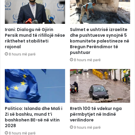
Irani: Dialogu në Gjirin
Sulmet e ushtrisë izraelite
Persik mund të rifillojë nëse
dhe pushtuesve synojnë 5
rikthehet stabiliteti
komunitete palestineze në
rajonal
Bregun Perëndimor të
pushtuar
8 hours më parë
8 hours më parë
Politico: Islanda dhe Mali i
Rreth 100 të vdekur nga
Zi së bashku, mund t’i
përmbytjet në Indinë
bashkohen BE-së në vitin
verilindore
2028
9 hours më parë
8 hours më parë