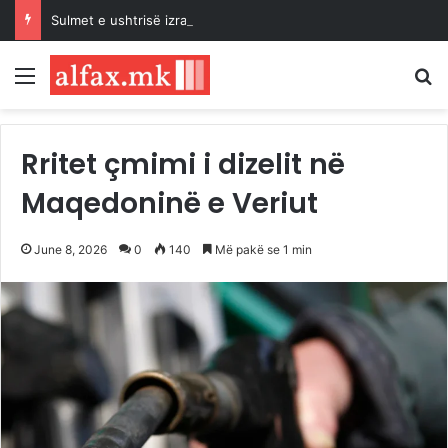
Sulmet e ushtrisë izraelite dhe pushtuesve synojnë 5 komunitete palestineze në Bregun Perëndimor të pushtuar
Menu
K
Rritet çmimi i dizelit në
Maqedoninë e Veriut
June 8, 2026
0
140
Më pakë se 1 min