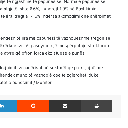
 ulje të ngjashme të papunësisë. Norma e papunësisë
afatgjatë ishte 6.6%, kundrejt 1.9% në Bashkimin
të lira, tregtia 14.6%, ndërsa akomodimi dhe shërbimet
 vendesh të lira me papunësi të vazhdueshme tregon se
kërkuesve. Ai pasqyron një mospërputhje strukturore
e atyre që ofron forca ekzistuese e punës.
trajnimit, veçanërisht në sektorët që po krijojnë më
 hendek mund të vazhdojë ose të zgjerohet, duke
atet e punësimit./ Monitor
LinkedIn
Reddit
Share via Email
Print