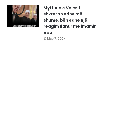
Myftinia e Velesit
shkreton edhe më
shumë, bën edhe një
reagim lidhur me imamin
e saj
May 7, 2024