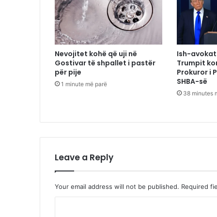
Nevojitet kohë që uji në
Ish-avokati
Gostivar të shpallet i pastër
Trumpit ko
për pije
Prokuror i 
SHBA-së
1 minute më parë
38 minutes 
Leave a Reply
Your email address will not be published.
Required fi
C