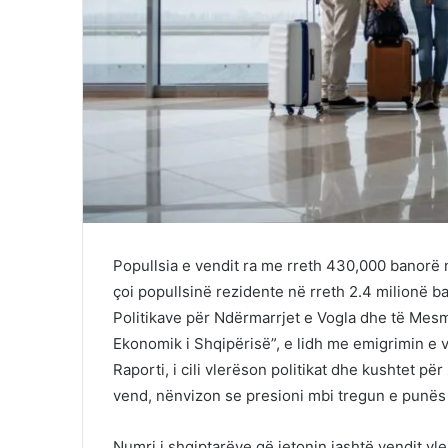
Popullsia e vendit ra me rreth 430,000 banorë 
çoi popullsinë rezidente në rreth 2.4 milionë ba
Politikave për Ndërmarrjet e Vogla dhe të Mesm
Ekonomik i Shqipërisë”, e lidh me emigrimin e
Raporti, i cili vlerëson politikat dhe kushtet p
vend, nënvizon se presioni mbi tregun e punës 
Numri i shqiptarëve që jetonin jashtë vendit vl