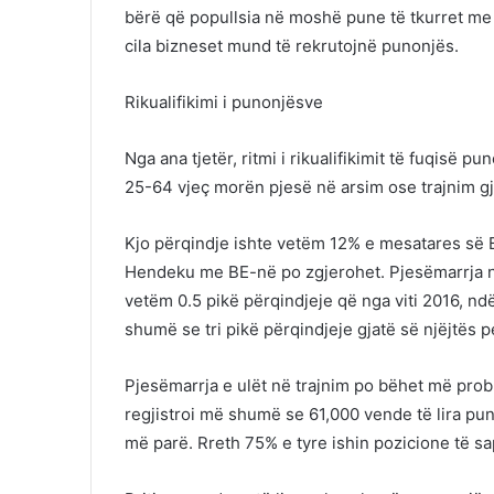
bërë që popullsia në moshë pune të tkurret me
cila bizneset mund të rekrutojnë punonjës.
Rikualifikimi i punonjësve
Nga ana tjetër, ritmi i rikualifikimit të fuqisë
25-64 vjeç morën pjesë në arsim ose trajnim gja
Kjo përqindje ishte vetëm 12% e mesatares së B
Hendeku me BE-në po zgjerohet. Pjesëmarrja në 
vetëm 0.5 pikë përqindjeje që nga viti 2016, n
shumë se tri pikë përqindjeje gjatë së njëjtës 
Pjesëmarrja e ulët në trajnim po bëhet më prob
regjistroi më shumë se 61,000 vende të lira pune
më parë. Rreth 75% e tyre ishin pozicione të sa