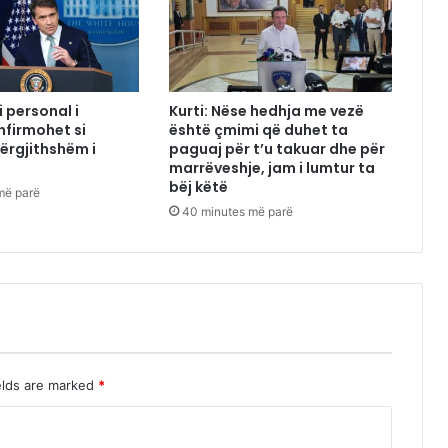
 personal i
Kurti: Nëse hedhja me vezë
nfirmohet si
është çmimi që duhet ta
Përgjithshëm i
paguaj për t’u takuar dhe për
marrëveshje, jam i lumtur ta
bëj këtë
më parë
40 minutes më parë
elds are marked
*