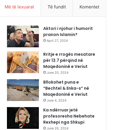
Më të lexuarat
Të fundit
Komentet
Aktori i njohur i humorit
pranon Islamin?
April 27, 2024
Rritje e rrogës mesatare
për 13.7 përqind në
Maqedoninë e Veriut
June 20, 2024
Bllokohet puna e
“Bechtel & Enka-s” në
Maqedoninë e Veriut
June 4, 2024
Ka ndërruar jetë
profesoresha Nebehate
Rexhepi nga Shkupi
June 26, 2024