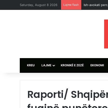
Saturday, August 8 2026
Lajme flash
Ish-avokati pers
KREU
LAJME
KRONIKË E ZEZË
EKONOMI
Raporti/ Shqipë