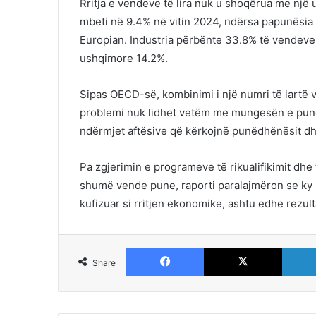
Rritja e vendeve të lira nuk u shoqërua me një
mbeti në 9.4% në vitin 2024, ndërsa papunësia 
Europian. Industria përbënte 33.8% të vendeve 
ushqimore 14.2%.
Sipas OECD-së, kombinimi i një numri të lartë
problemi nuk lidhet vetëm me mungesën e punë
ndërmjet aftësive që kërkojnë punëdhënësit dh
Pa zgjerimin e programeve të rikualifikimit dhe 
shumë vende pune, raporti paralajmëron se ky
kufizuar si rritjen ekonomike, ashtu edhe rezult
Facebook
X
Share