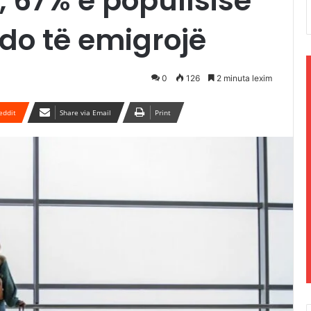
, 67% e popullsisë
do të emigrojë
0
126
2 minuta lexim
eddit
Share via Email
Print