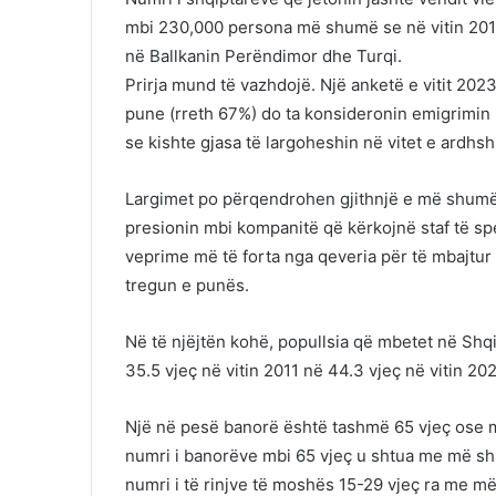
mbi 230,000 persona më shumë se në vitin 2015.
në Ballkanin Perëndimor dhe Turqi.
Prirja mund të vazhdojë. Një anketë e vitit 202
pune (rreth 67%) do ta konsideronin emigrimin 
se kishte gjasa të largoheshin në vitet e ardhs
Largimet po përqendrohen gjithnjë e më shumë t
presionin mbi kompanitë që kërkojnë staf të sp
veprime më të forta nga qeveria për të mbajtur 
tregun e punës.
Në të njëjtën kohë, popullsia që mbetet në Shq
35.5 vjeç në vitin 2011 në 44.3 vjeç në vitin 20
Një në pesë banorë është tashmë 65 vjeç ose 
numri i banorëve mbi 65 vjeç u shtua me më sh
numri i të rinjve të moshës 15-29 vjeç ra me m