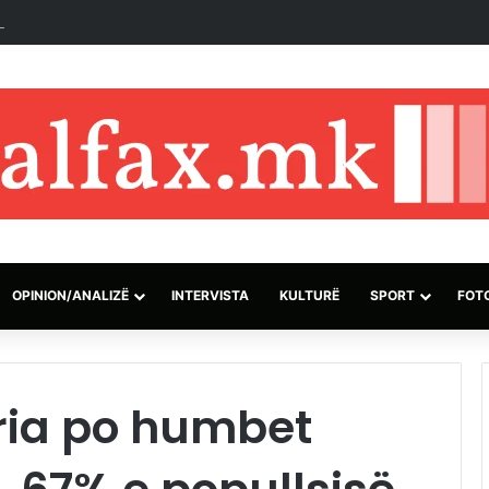
onal i Trumpit konfirmohet si Prokuror i Përgjithshëm i SHBA-së
OPINION/ANALIZË
INTERVISTA
KULTURË
SPORT
FOT
ria po humbet