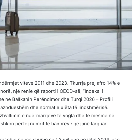
ndërmjet viteve 2011 dhe 2023. Tkurrja prej afro 14% e
norë, një rënie që raporti i OECD-së, “Indeksi i
e në Ballkanin Perëndimor dhe Turqi 2026 – Profili
 vazhdueshëm dhe normat e ulëta të lindshmërisë.
ër zhvillimin e ndërmarrjeve të vogla dhe të mesme në
shkon përtej numrit të banorëve që janë larguar.
erësohej në më shumë se 1.2 milionë në vitin 2024, ose