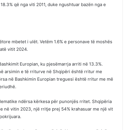
 18.3% që nga viti 2011, duke ngushtuar bazën nga e
 punëtore mbetet i ulët. Vetëm 1.6% e personave të moshës
të vitit 2024.
ashkimit Europian, ku pjesëmarrja arriti në 13.3%.
arsimin e të rriturve në Shqipëri është rritur me
dërsa në Bashkimin Europian treguesi është rritur me më
periudhë.
lematike ndërsa kërkesa për punonjës rritet. Shqipëria
 në vitin 2023, një rritje prej 54% krahasuar me një vit
pokrijuara.