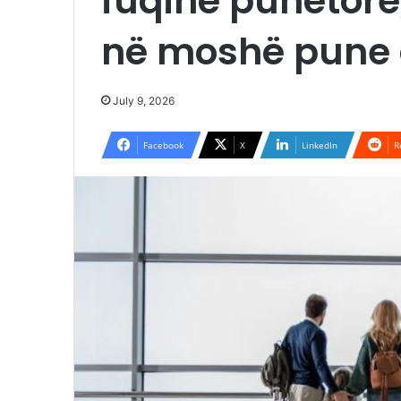
fuqinë punëtore
në moshë pune 
July 9, 2026
Facebook
X
LinkedIn
R