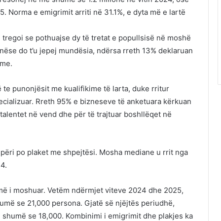
 Norma e emigrimit arriti në 31.1%, e dyta më e lartë
3 tregoi se pothuajse dy të tretat e popullsisë në moshë
nëse do t’u jepej mundësia, ndërsa rreth 13% deklaruan
hme.
e punonjësit me kualifikime të larta, duke rritur
ecializuar. Rreth 95% e bizneseve të anketuara kërkuan
talentet në vend dhe për të trajtuar boshllëqet në
ipëri po plaket me shpejtësi. Mosha mediane u rrit nga
24.
më i moshuar. Vetëm ndërmjet viteve 2024 dhe 2025,
umë se 21,000 persona. Gjatë së njëjtës periudhë,
ë shumë se 18,000. Kombinimi i emigrimit dhe plakjes ka