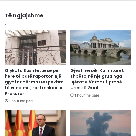
Të ngjajshme
Gjykata Kushtetuese për
Gjest heroik: Kalimtarët
herë të parë raporton një
shpëtojnë një grua nga
gjyqtar për mosrespektim
ujërat e Vardarit pranë
të vendimit, rasti shkon në
Urës së Gurit
Prokurori
1 hour më parë
1 hour më parë