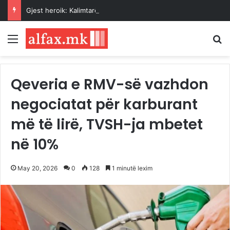
Gjest heroik: Kalimtarët shpëtojnë një grua nga ujërat e Vardarit pranë Urës së Gurit
Menu
K
Qeveria e RMV-së vazhdon
negociatat për karburant
më të lirë, TVSH-ja mbetet
në 10%
May 20, 2026
0
128
1 minutë lexim