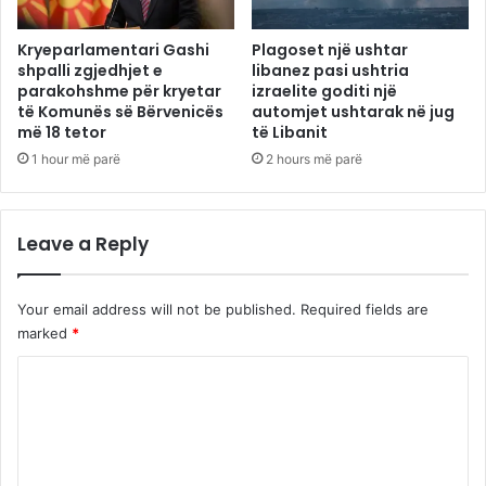
Kryeparlamentari Gashi
Plagoset një ushtar
shpalli zgjedhjet e
libanez pasi ushtria
parakohshme për kryetar
izraelite goditi një
të Komunës së Bërvenicës
automjet ushtarak në jug
më 18 tetor
të Libanit
1 hour më parë
2 hours më parë
Leave a Reply
Your email address will not be published.
Required fields are
marked
*
C
o
m
m