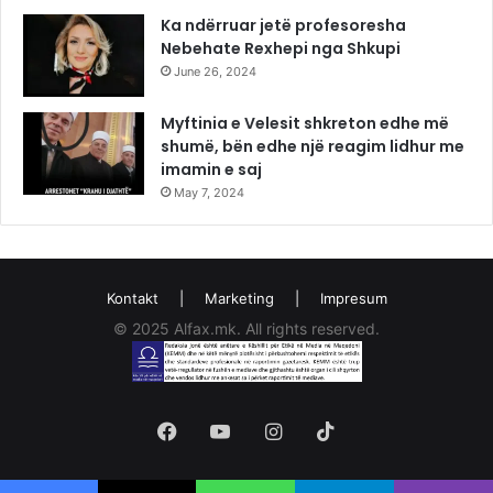
Ka ndërruar jetë profesoresha
Nebehate Rexhepi nga Shkupi
June 26, 2024
Myftinia e Velesit shkreton edhe më
shumë, bën edhe një reagim lidhur me
imamin e saj
May 7, 2024
Kontakt
|
Marketing
|
Impresum
© 2025 Alfax.mk. All rights reserved.
Facebook
YouTube
Instagram
TikTok