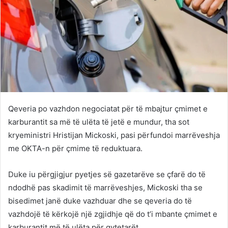
Qeveria po vazhdon negociatat për të mbajtur çmimet e
karburantit sa më të ulëta të jetë e mundur, tha sot
kryeministri Hristijan Mickoski, pasi përfundoi marrëveshja
me OKTA-n për çmime të reduktuara.
Duke iu përgjigjur pyetjes së gazetarëve se çfarë do të
ndodhë pas skadimit të marrëveshjes, Mickoski tha se
bisedimet janë duke vazhduar dhe se qeveria do të
vazhdojë të kërkojë një zgjidhje që do t’i mbante çmimet e
karburantit më të ulëta për qytetarët.