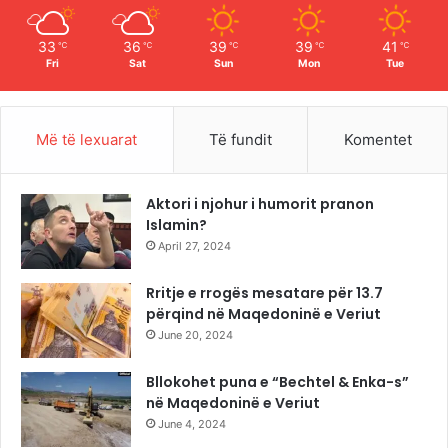
m
33
36
39
39
41
℃
℃
℃
℃
℃
Fri
Sat
Sun
Mon
Tue
Më të lexuarat
Të fundit
Komentet
Aktori i njohur i humorit pranon
Islamin?
April 27, 2024
Rritje e rrogës mesatare për 13.7
përqind në Maqedoninë e Veriut
June 20, 2024
Bllokohet puna e “Bechtel & Enka-s”
në Maqedoninë e Veriut
June 4, 2024