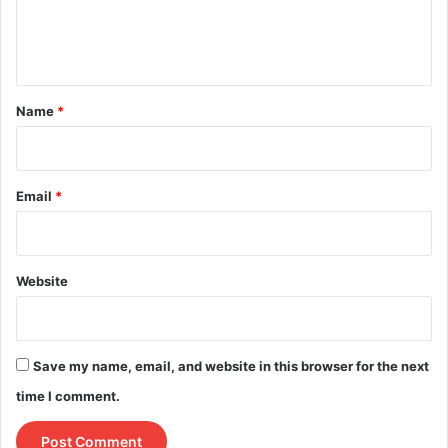
e
n
t
*
Name
*
Email
*
Website
Save my name, email, and website in this browser for the next
time I comment.