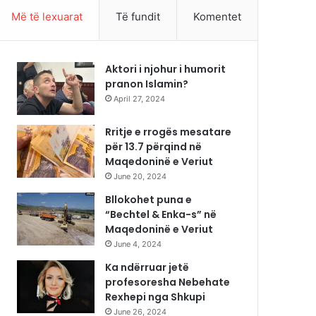
Më të lexuarat
Të fundit
Komentet
Aktori i njohur i humorit
pranon Islamin?
April 27, 2024
Rritje e rrogës mesatare
për 13.7 përqind në
Maqedoninë e Veriut
June 20, 2024
Bllokohet puna e
“Bechtel & Enka-s” në
Maqedoninë e Veriut
June 4, 2024
Ka ndërruar jetë
profesoresha Nebehate
Rexhepi nga Shkupi
June 26, 2024