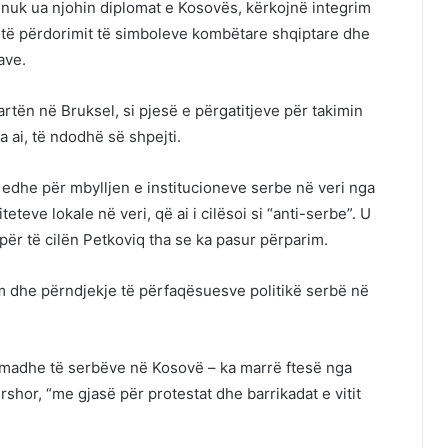
e nuk ua njohin diplomat e Kosovës, kërkojnë integrim
m të përdorimit të simboleve kombëtare shqiptare dhe
ave.
rtën në Bruksel, si pjesë e përgatitjeve për takimin
ha ai, të ndodhë së shpejti.
 edhe për mbylljen e institucioneve serbe në veri nga
teve lokale në veri, që ai i cilësoi si “anti-serbe”. U
për të cilën Petkoviq tha se ka pasur përparim.
im dhe përndjekje të përfaqësuesve politikë serbë në
 të madhe të serbëve në Kosovë – ka marrë ftesë nga
shor, “me gjasë për protestat dhe barrikadat e vitit