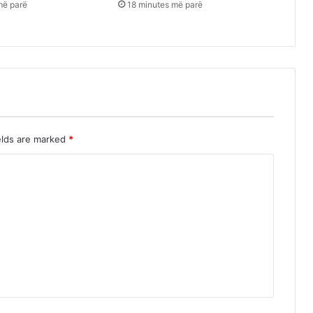
më parë
18 minutes më parë
elds are marked
*