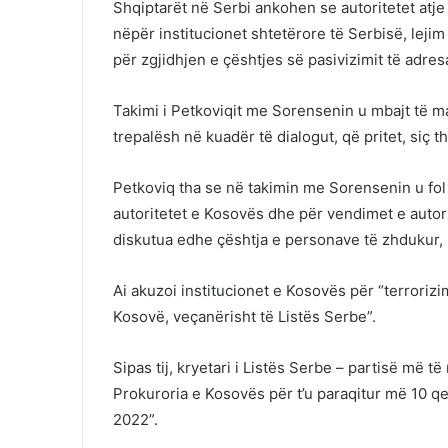
Shqiptarët në Serbi ankohen se autoritetet atj
nëpër institucionet shtetërore të Serbisë, leji
për zgjidhjen e çështjes së pasivizimit të adres
Takimi i Petkoviqit me Sorensenin u mbajt të ma
trepalësh në kuadër të dialogut, që pritet, siç t
Petkoviq tha se në takimin me Sorensenin u fol
autoritetet e Kosovës dhe për vendimet e autorite
diskutua edhe çështja e personave të zhdukur, 
Ai akuzoi institucionet e Kosovës për “terroriz
Kosovë, veçanërisht të Listës Serbe”.
Sipas tij, kryetari i Listës Serbe – partisë më
Prokuroria e Kosovës për t’u paraqitur më 10 qer
2022”.