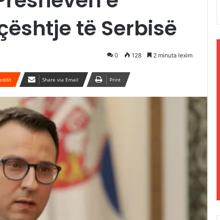
 Preshevën e
çështje të Serbisë
0
128
2 minuta lexim
eddit
Share via Email
Print