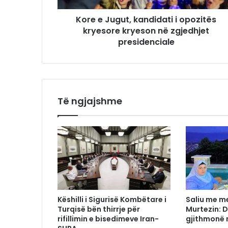
Kore e Jugut, kandidati i opozitës
kryesore kryeson në zgjedhjet
presidenciale
Të ngjajshme
Këshilli i Sigurisë Kombëtare i
Saliu me m
Turqisë bën thirrje për
Murtezin: 
rifillimin e bisedimeve Iran-
gjithmonë 