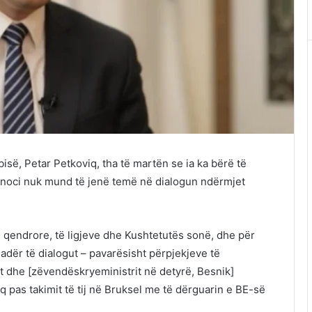
isë, Petar Petkoviq, tha të martën se ia ka bërë të
anoci nuk mund të jenë temë në dialogun ndërmjet
 qendrore, të ligjeve dhe Kushtetutës sonë, dhe për
uadër të dialogut – pavarësisht përpjekjeve të
tit dhe [zëvendëskryeministrit në detyrë, Besnik]
viq pas takimit të tij në Bruksel me të dërguarin e BE-së