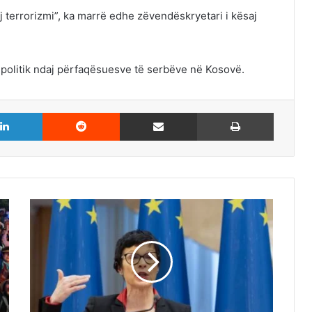
 terrorizmi”, ka marrë edhe zëvendëskryetari i kësaj
i politik ndaj përfaqësuesve të serbëve në Kosovë.
LinkedIn
Reddit
Share via Email
Print