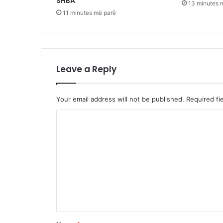
SHBA
13 minutes 
11 minutes më parë
Leave a Reply
Your email address will not be published.
Required fi
C
o
m
m
e
n
t
*