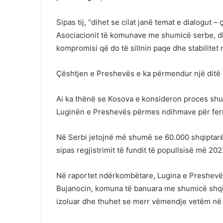
Sipas tij, “dihet se cilat janë temat e dialogut –
Asociacionit të komunave me shumicë serbe, dhe
kompromisi që do të sillnin paqe dhe stabilitet
Çështjen e Preshevës e ka përmendur një ditë 
Ai ka thënë se Kosova e konsideron proces sh
Luginën e Preshevës përmes ndihmave për ferm
Në Serbi jetojnë më shumë se 60.000 shqiptarë,
sipas regjistrimit të fundit të popullsisë më 202
Në raportet ndërkombëtare, Lugina e Preshevë
Bujanocin, komuna të banuara me shumicë shqip
izoluar dhe thuhet se merr vëmendje vetëm në