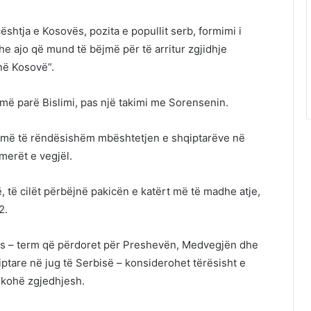
 çështja e Kosovës, pozita e popullit serb, formimi i
 ajo që mund të bëjmë për të arritur zgjidhje
 në Kosovë”.
më parë Bislimi, pas një takimi me Sorensenin.
umë të rëndësishëm mbështetjen e shqiptarëve në
erët e vegjël.
 të cilët përbëjnë pakicën e katërt më të madhe atje,
2.
s – term që përdoret për Preshevën, Medvegjën dhe
tare në jug të Serbisë – konsiderohet tërësisht e
 kohë zgjedhjesh.