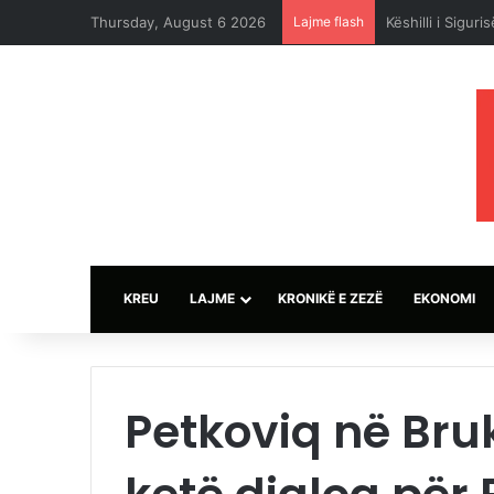
Thursday, August 6 2026
Lajme flash
Saliu me mesaz
KREU
LAJME
KRONIKË E ZEZË
EKONOMI
Petkoviq në Bru