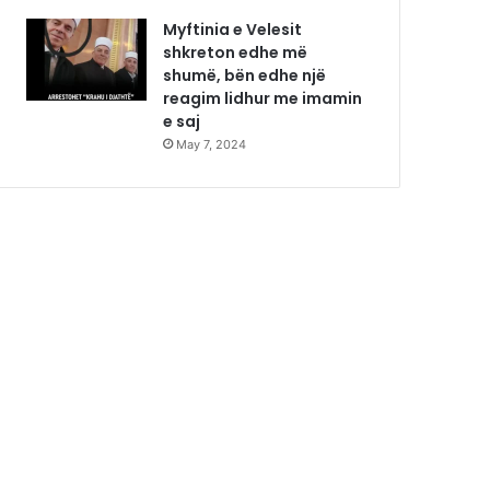
Myftinia e Velesit
shkreton edhe më
shumë, bën edhe një
reagim lidhur me imamin
e saj
May 7, 2024