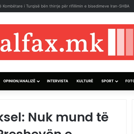
h për Bashkim Murtezin: Do të mbetesh gjithmonë një mik i çmuar
OPINION/ANALIZË
INTERVISTA
KULTURË
SPORT
FOT
ksel: Nuk mund të