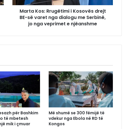
Marta Kos: Rrugëtimi i Kosovës drejt
BE-së varet nga dialogu me Serbinë,
jo nga veprimet e njëanshme
esazh për Bashkim
Më shumë se 300 fëmijë të
Do të mbetesh
vdekur nga Ebola në RD të
një mik i çmuar
Kongos