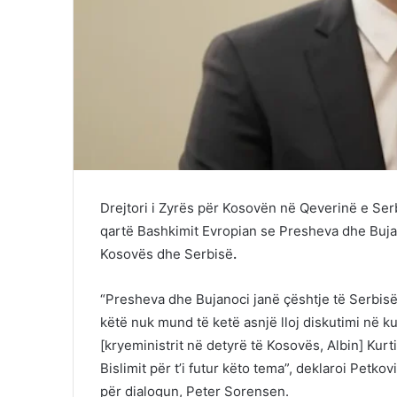
Drejtori i Zyrës për Kosovën në Qeverinë e Serb
qartë Bashkimit Evropian se Presheva dhe Buj
Kosovës dhe Serbisë
.
“Presheva dhe Bujanoci janë çështje të Serbisë
këtë nuk mund të ketë asnjë lloj diskutimi në k
[kryeministrit në detyrë të Kosovës, Albin] Kur
Bislimit për t’i futur këto tema”, deklaroi Petko
për dialogun, Peter Sorensen.