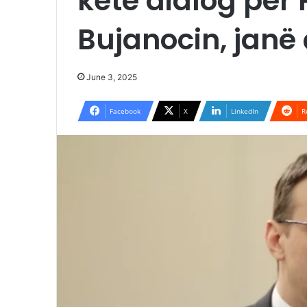
ketë dialog për
Bujanocin, janë 
June 3, 2025
Facebook
X
LinkedIn
R