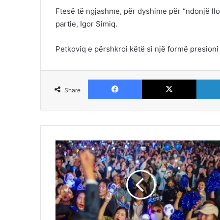
Ftesë të ngjashme, për dyshime për “ndonjë lloj
partie, Igor Simiq.
Petkoviq e përshkroi këtë si një formë presion
Facebook
X
Share