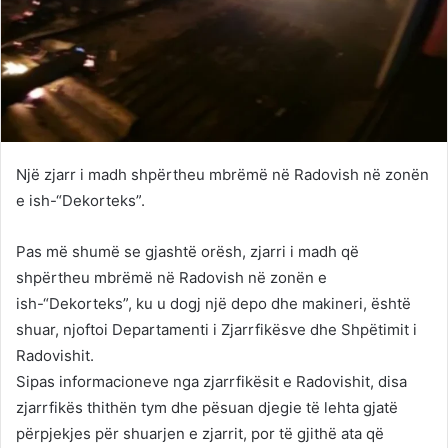
Një zjarr i madh shpërtheu mbrëmë në Radovish në zonën
e ish-“Dekorteks”.
Pas më shumë se gjashtë orësh, zjarri i madh që
shpërtheu mbrëmë në Radovish në zonën e
ish-“Dekorteks”, ku u dogj një depo dhe makineri, është
shuar, njoftoi Departamenti i Zjarrfikësve dhe Shpëtimit i
Radovishit.
Sipas informacioneve nga zjarrfikësit e Radovishit, disa
zjarrfikës thithën tym dhe pësuan djegie të lehta gjatë
përpjekjes për shuarjen e zjarrit, por të gjithë ata që