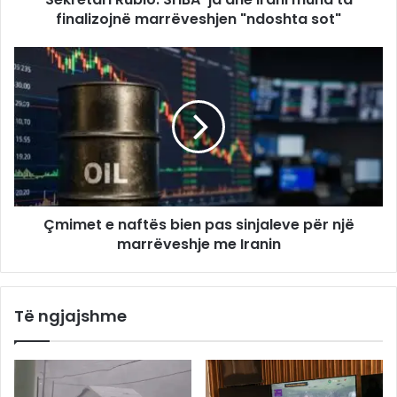
finalizojnë marrëveshjen "ndoshta sot"
Çmimet e naftës bien pas sinjaleve për një
marrëveshje me Iranin
Të ngjajshme