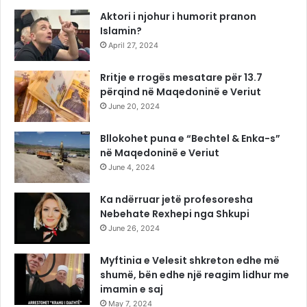
Aktori i njohur i humorit pranon
Islamin?
April 27, 2024
Rritje e rrogës mesatare për 13.7
përqind në Maqedoninë e Veriut
June 20, 2024
Bllokohet puna e “Bechtel & Enka-s”
në Maqedoninë e Veriut
June 4, 2024
Ka ndërruar jetë profesoresha
Nebehate Rexhepi nga Shkupi
June 26, 2024
Myftinia e Velesit shkreton edhe më
shumë, bën edhe një reagim lidhur me
imamin e saj
May 7, 2024