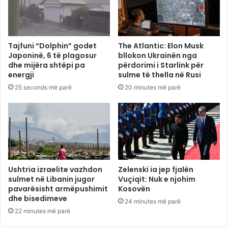
Tajfuni “Dolphin” godet
The Atlantic: Elon Musk
Japoninë, 6 të plagosur
bllokon Ukrainën nga
dhe mijëra shtëpi pa
përdorimi i Starlink për
energji
sulme të thella në Rusi
25 seconds më parë
20 minutes më parë
Ushtria izraelite vazhdon
Zelenski ia jep fjalën
sulmet në Libanin jugor
Vuçiqit: Nuk e njohim
pavarësisht armëpushimit
Kosovën
dhe bisedimeve
24 minutes më parë
22 minutes më parë