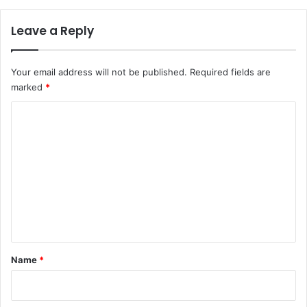
Leave a Reply
Your email address will not be published.
Required fields are
marked
*
C
o
m
m
e
n
t
*
Name
*