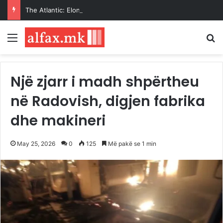
The Atlantic: Elon Musk bllokon Ukrainën nga përdorimi i Starlink për sulme të thella në Rusi
Menu
K
Një zjarr i madh shpërtheu
në Radovish, digjen fabrika
dhe makineri
May 25, 2026
0
125
Më pakë se 1 min