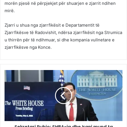
morën pjesë në përpjekjet për shuarjen e zjarrit ndihen
mirë.
Zjarri u shua nga zjarrfikësit e Departamentit të
Zjarrfikësve të Radovishit, ndërsa zjarrfikësit nga Strumica
u thirrën për të ndihmuar, si dhe kompania vullnetare e
zjarrfikësve nga Konce.
Sekretari Rubio: SHBA-ja dhe Irani mund ta