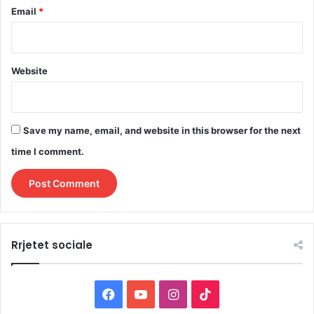
Email
*
Website
Save my name, email, and website in this browser for the next
time I comment.
Rrjetet sociale
F
Y
I
T