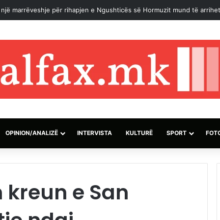
 Londër: Qendër islame 13-katëshe për komunitetin mysliman shqiptar
OPINION/ANALIZË
INTERVISTA
KULTURË
SPORT
FOT
 kreun e San