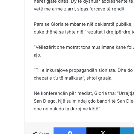
herët gjatë ditës. Dy të dyshuar adoleshentë t
vetë me armë zjarri, sipas forcave të rendit.
Para se Gloria të mbante një deklaratë publike, 
duke thënë se ishte një “rezultat i drejtpërdrejtë
“Vëllezërit dhe motrat tona muslimane kanë folu
ajo.
“T’i e inkurajove propagandën sioniste. Dhe do
xhepat e t’u të mallkuar”, shtoi gruaja.
Në konferencën për mediat, Gloria tha: “Urrejt
San Diego. Një sulm ndaj çdo banori të San Die
dhe ne nuk do ta durojmë këtë”.
Facebook
X
Share