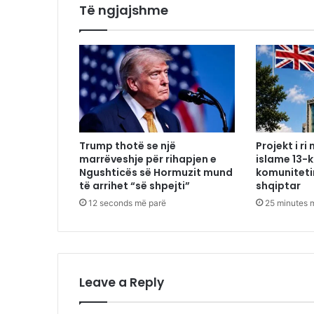
Të ngjajshme
Trump thotë se një
Projekt i r
marrëveshje për rihapjen e
islame 13-
Ngushticës së Hormuzit mund
komuniteti
të arrihet “së shpejti”
shqiptar
12 seconds më parë
25 minutes 
Leave a Reply