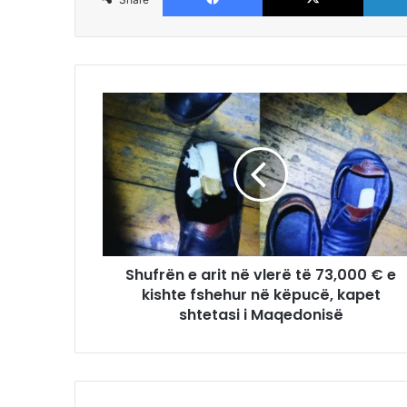
Shufrën e arit në vlerë të 73,000 € e
kishte fshehur në këpucë, kapet
shtetasi i Maqedonisë