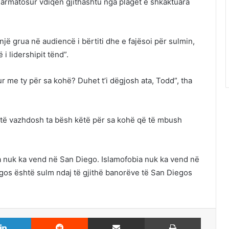
ë armatosur vdiqën gjithashtu nga plagët e shkaktuara
një grua në audiencë i bërtiti dhe e fajësoi për sulmin,
 i lidershipit tënd”.
r me ty për sa kohë? Duhet t’i dëgjosh ata, Todd”, tha
 të vazhdosh ta bësh këtë për sa kohë që të mbush
ja nuk ka vend në San Diego. Islamofobia nuk ka vend në
gos është sulm ndaj të gjithë banorëve të San Diegos
LinkedIn
Reddit
Share via Email
Print