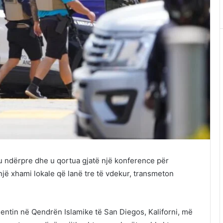
 u ndërpre dhe u qortua gjatë një konference për
një xhami lokale që lanë tre të vdekur, transmeton
identin në Qendrën Islamike të San Diegos, Kaliforni, më