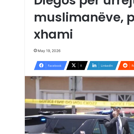
Diegos për urrej
muslimanëve, p
xhami
May 19, 2026
Facebook
X
LinkedIn
R