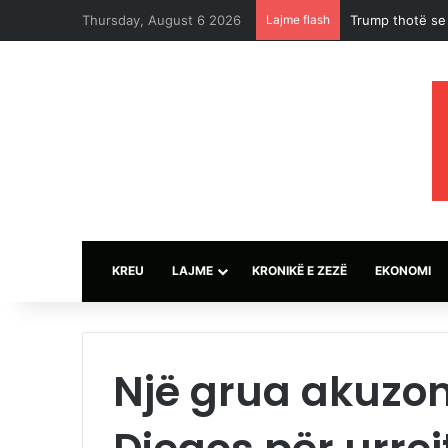
Thursday, August 6 2026
Lajme flash
Projekt i ri në
KREU
LAJME
KRONIKË E ZEZË
EKONOMI
Një grua akuzon