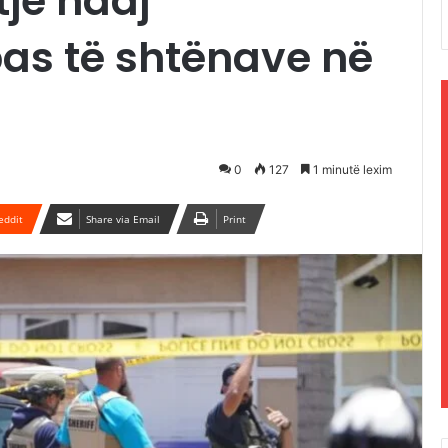
tje ndaj
as të shtënave në
0
127
1 minutë lexim
eddit
Share via Email
Print