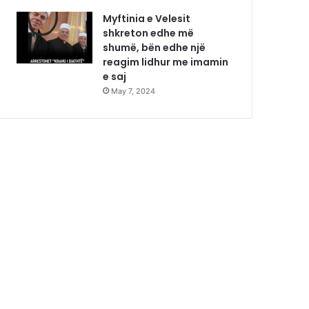
Myftinia e Velesit
shkreton edhe më
shumë, bën edhe një
reagim lidhur me imamin
e saj
May 7, 2024