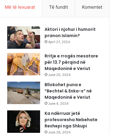
Më të lexuarat
Të fundit
Komentet
Aktori i njohur i humorit
pranon Islamin?
April 27, 2024
Rritje e rrogës mesatare
për 13.7 përqind në
Maqedoninë e Veriut
June 20, 2024
Bllokohet puna e
“Bechtel & Enka-s” në
Maqedoninë e Veriut
June 4, 2024
Ka ndërruar jetë
profesoresha Nebehate
Rexhepi nga Shkupi
June 26, 2024