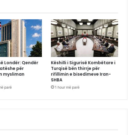
i në Londër: Qendër
Këshilli i Sigurisë Kombëtare i
katëshe për
Turqisë bën thirrje për
n mysliman
rifillimin e bisedimeve Iran-
SHBA
më parë
1 hour më parë