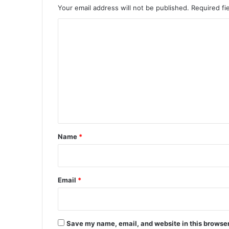
Your email address will not be published.
Required fi
C
o
m
m
e
n
t
*
Name
*
Email
*
Save my name, email, and website in this browser