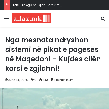
Irani: Dialogu në Gjirin Persik mund të rifillojë nëse rikthehet stabiliteti rajonal
Menu
K
Nga mesnata ndryshon
sistemi në pikat e pagesës
në Maqedoni – Kujdes cilën
korsi e zgjidhni!
June 14, 2026
0
143
1 minutë lexim