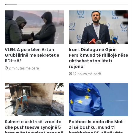
VLEN: A po e blen Artan
Irani: Dialogu në Gjirin
Grubi lirinë me sekretet e
Persik mund të rifillojë nëse
BDI-së?
rikthehet stabiliteti
rajonal
2 minutes më parë
12 hours më parë
Sulmet e ushtrisë izraelite
Politico: Islanda dhe Mali i
dhe pushtuesve synojnë 5
Zi së bashku, mund t’i