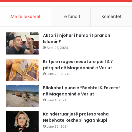
Më të lexuarat
Të fundit
Komentet
Aktori i njohur i humorit pranon
Islamin?
April 27, 2024
Rritje e rrogës mesatare për 13.7
përqind në Maqedoninë e Veriut
June 20, 2024
Bllokohet puna e “Bechtel & Enka-s”
në Maqedoninë e Veriut
June 4, 2024
Ka ndërruar jetë profesoresha
Nebehate Rexhepi nga Shkupi
June 26, 2024