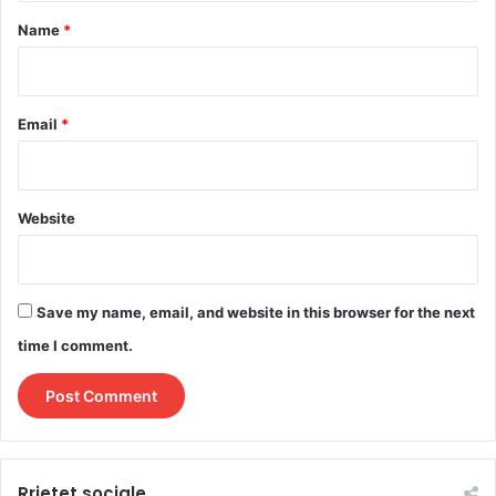
*
Name
*
Email
*
Website
Save my name, email, and website in this browser for the next
time I comment.
Rrjetet sociale