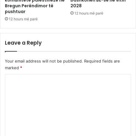
komunitete palestineze në
bashkohen BE-së në vitin
Bregun Perëndimor të
2028
pushtuar
12 hours më parë
12 hours më parë
Leave a Reply
Your email address will not be published.
Required fields are
marked
*
C
o
m
m
e
n
t