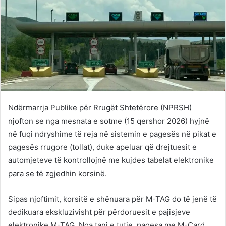
Ndërmarrja Publike për Rrugët Shtetërore (NPRSH)
njofton se nga mesnata e sotme (15 qershor 2026) hyjnë
në fuqi ndryshime të reja në sistemin e pagesës në pikat e
pagesës rrugore (tollat), duke apeluar që drejtuesit e
automjeteve të kontrollojnë me kujdes tabelat elektronike
para se të zgjedhin korsinë.
Sipas njoftimit, korsitë e shënuara për M-TAG do të jenë të
dedikuara ekskluzivisht për përdoruesit e pajisjeve
elektronike M-TAG. Nga tani e tutje, pagesa me M-Card