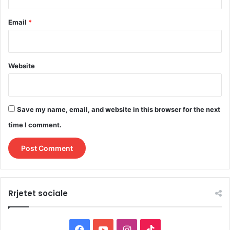
Email
*
Website
Save my name, email, and website in this browser for the next
time I comment.
Rrjetet sociale
F
Y
I
T