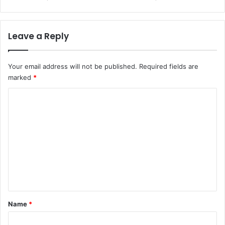
Leave a Reply
Your email address will not be published.
Required fields are
marked
*
C
o
m
m
e
n
t
*
Name
*