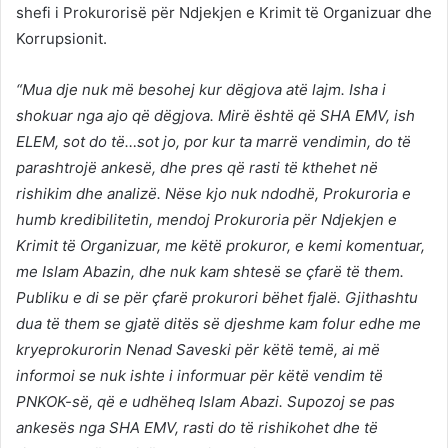
shefi i Prokurorisë për Ndjekjen e Krimit të Organizuar dhe
Korrupsionit.
“Mua dje nuk më besohej kur dëgjova atë lajm. Isha i
shokuar nga ajo që dëgjova. Mirë është që SHA EMV, ish
ELEM, sot do të…sot jo, por kur ta marrë vendimin, do të
parashtrojë ankesë, dhe pres që rasti të kthehet në
rishikim dhe analizë. Nëse kjo nuk ndodhë, Prokuroria e
humb kredibilitetin, mendoj Prokuroria për Ndjekjen e
Krimit të Organizuar, me këtë prokuror, e kemi komentuar,
me Islam Abazin, dhe nuk kam shtesë se çfarë të them.
Publiku e di se për çfarë prokurori bëhet fjalë. Gjithashtu
dua të them se gjatë ditës së djeshme kam folur edhe me
kryeprokurorin Nenad Saveski për këtë temë, ai më
informoi se nuk ishte i informuar për këtë vendim të
PNKOK-së, që e udhëheq Islam Abazi. Supozoj se pas
ankesës nga SHA EMV, rasti do të rishikohet dhe të