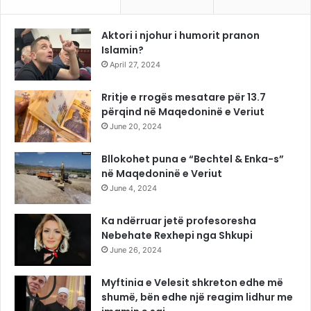
Aktori i njohur i humorit pranon
Islamin?
April 27, 2024
Rritje e rrogës mesatare për 13.7
përqind në Maqedoninë e Veriut
June 20, 2024
Bllokohet puna e “Bechtel & Enka-s”
në Maqedoninë e Veriut
June 4, 2024
Ka ndërruar jetë profesoresha
Nebehate Rexhepi nga Shkupi
June 26, 2024
Myftinia e Velesit shkreton edhe më
shumë, bën edhe një reagim lidhur me