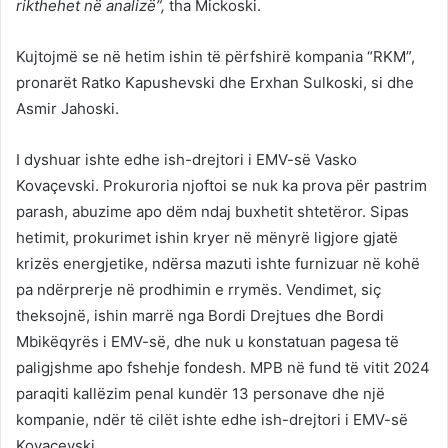
rikthehet në analizë”,
tha Mickoski.
Kujtojmë se në hetim ishin të përfshirë kompania “RKM”,
pronarët Ratko Kapushevski dhe Erxhan Sulkoski, si dhe
Asmir Jahoski.
I dyshuar ishte edhe ish-drejtori i EMV-së Vasko
Kovaçevski. Prokuroria njoftoi se nuk ka prova për pastrim
parash, abuzime apo dëm ndaj buxhetit shtetëror. Sipas
hetimit, prokurimet ishin kryer në mënyrë ligjore gjatë
krizës energjetike, ndërsa mazuti ishte furnizuar në kohë
pa ndërprerje në prodhimin e rrymës. Vendimet, siç
theksojnë, ishin marrë nga Bordi Drejtues dhe Bordi
Mbikëqyrës i EMV-së, dhe nuk u konstatuan pagesa të
paligjshme apo fshehje fondesh. MPB në fund të vitit 2024
paraqiti kallëzim penal kundër 13 personave dhe një
kompanie, ndër të cilët ishte edhe ish-drejtori i EMV-së
Kovaçevski.