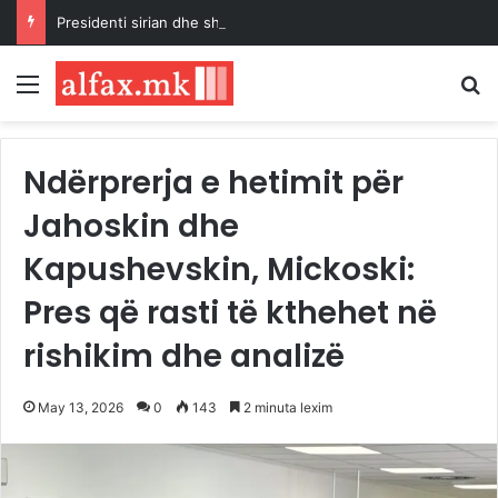
Presidenti sirian dhe shefi i OKB-së për refugjatët diskutojnë kthimin e sigurt të refugjatëve
Menu
K
Ndërprerja e hetimit për
Jahoskin dhe
Kapushevskin, Mickoski:
Pres që rasti të kthehet në
rishikim dhe analizë
May 13, 2026
0
143
2 minuta lexim