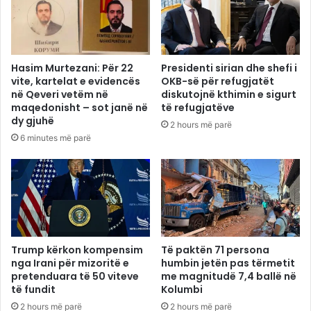
Hasim Murtezani: Për 22
Presidenti sirian dhe shefi i
vite, kartelat e evidencës
OKB-së për refugjatët
në Qeveri vetëm në
diskutojnë kthimin e sigurt
maqedonisht – sot janë në
të refugjatëve
dy gjuhë
2 hours më parë
6 minutes më parë
Trump kërkon kompensim
Të paktën 71 persona
nga Irani për mizoritë e
humbin jetën pas tërmetit
pretenduara të 50 viteve
me magnitudë 7,4 ballë në
të fundit
Kolumbi
2 hours më parë
2 hours më parë