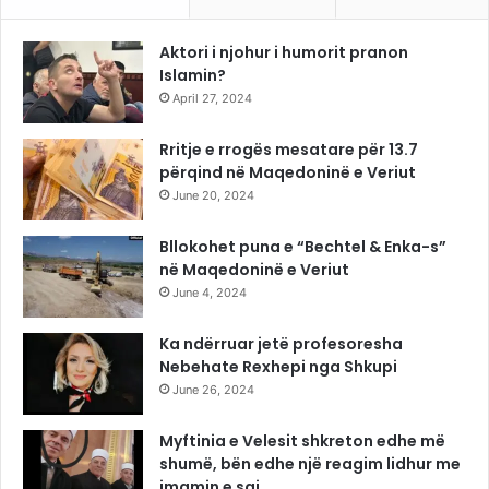
Aktori i njohur i humorit pranon
Islamin?
April 27, 2024
Rritje e rrogës mesatare për 13.7
përqind në Maqedoninë e Veriut
June 20, 2024
Bllokohet puna e “Bechtel & Enka-s”
në Maqedoninë e Veriut
June 4, 2024
Ka ndërruar jetë profesoresha
Nebehate Rexhepi nga Shkupi
June 26, 2024
Myftinia e Velesit shkreton edhe më
shumë, bën edhe një reagim lidhur me
imamin e saj