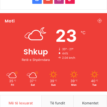
a
o
n
i
c
u
s
k
Moti
e
T
t
T
23
℃
b
u
a
o
o
b
g
k
Shkup
35º - 21º
44%
o
e
r
2.04 km/h
Retë e Shpërndara
k
a
m
35
37
39
39
40
℃
℃
℃
℃
℃
Fri
Sat
Sun
Mon
Tue
Më të lexuarat
Të fundit
Komentet