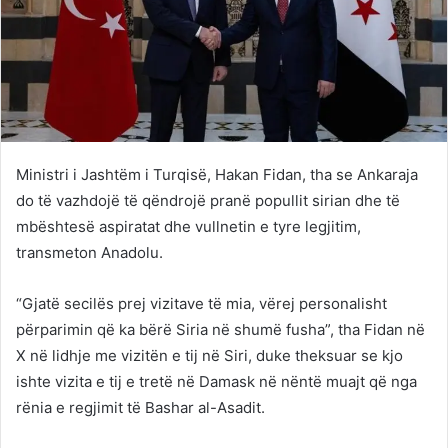
Ministri i Jashtëm i Turqisë, Hakan Fidan, tha se Ankaraja
do të vazhdojë të qëndrojë pranë popullit sirian dhe të
mbështesë aspiratat dhe vullnetin e tyre legjitim,
transmeton Anadolu.
“Gjatë secilës prej vizitave të mia, vërej personalisht
përparimin që ka bërë Siria në shumë fusha”, tha Fidan në
X në lidhje me vizitën e tij në Siri, duke theksuar se kjo
ishte vizita e tij e tretë në Damask në nëntë muajt që nga
rënia e regjimit të Bashar al-Asadit.