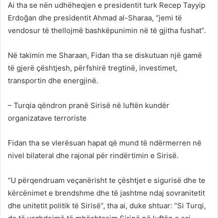
Ai tha se nën udhëheqjen e presidentit turk Recep Tayyip
Erdoğan dhe presidentit Ahmad al-Sharaa, “jemi të
vendosur të thellojmë bashkëpunimin në të gjitha fushat”.
Në takimin me Sharaan, Fidan tha se diskutuan një gamë
të gjerë çështjesh, përfshirë tregtinë, investimet,
transportin dhe energjinë.
– Turqia qëndron pranë Sirisë në luftën kundër
organizatave terroriste
Fidan tha se vlerësuan hapat që mund të ndërmerren në
nivel bilateral dhe rajonal për rindërtimin e Sirisë.
“U përqendruam veçanërisht te çështjet e sigurisë dhe te
kërcënimet e brendshme dhe të jashtme ndaj sovranitetit
dhe unitetit politik të Sirisë”, tha ai, duke shtuar: “Si Turqi,