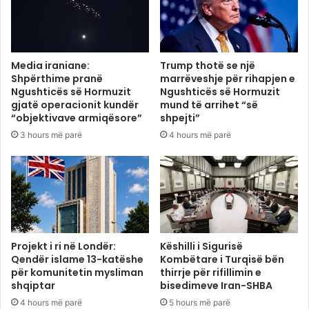
Media iraniane:
Trump thotë se një
Shpërthime pranë
marrëveshje për rihapjen e
Ngushticës së Hormuzit
Ngushticës së Hormuzit
gjatë operacionit kundër
mund të arrihet “së
“objektivave armiqësore”
shpejti”
3 hours më parë
4 hours më parë
Projekt i ri në Londër:
Këshilli i Sigurisë
Qendër islame 13-katëshe
Kombëtare i Turqisë bën
për komunitetin mysliman
thirrje për rifillimin e
shqiptar
bisedimeve Iran-SHBA
4 hours më parë
5 hours më parë