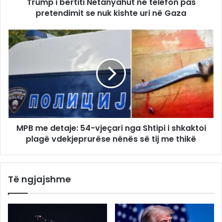
Trump i bërtiti Netanyahut në telefon pas
pretendimit se nuk kishte uri në Gaza
MPB me detaje: 54-vjeçari nga Shtipi i shkaktoi
plagë vdekjeprurëse nënës së tij me thikë
Të ngjajshme