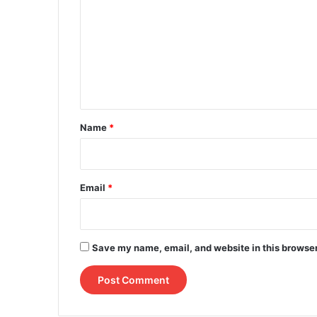
m
m
e
n
t
*
Name
*
Email
*
Save my name, email, and website in this browser