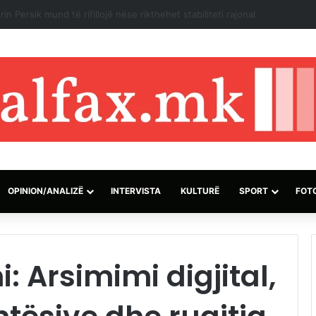
izraelite dhe pushtuesve synojnë 5 komunitete palestineze në Bregun 
OPINION/ANALIZË
INTERVISTA
KULTURË
SPORT
FOT
: Arsimimi digjital,