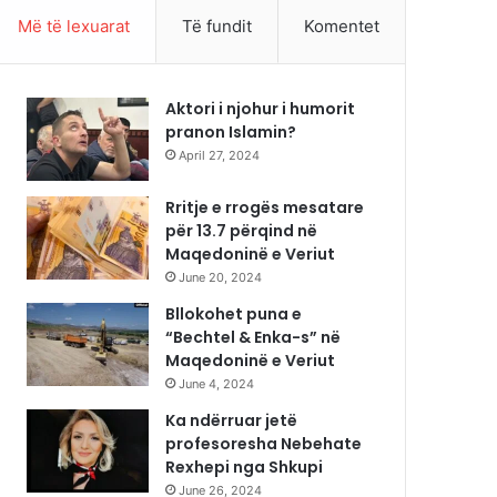
Më të lexuarat
Të fundit
Komentet
Aktori i njohur i humorit
pranon Islamin?
April 27, 2024
Rritje e rrogës mesatare
për 13.7 përqind në
Maqedoninë e Veriut
June 20, 2024
Bllokohet puna e
“Bechtel & Enka-s” në
Maqedoninë e Veriut
June 4, 2024
Ka ndërruar jetë
profesoresha Nebehate
Rexhepi nga Shkupi
June 26, 2024