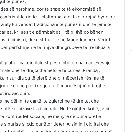
gut të punës.
itjes së hershme, por të shpejtë të ekonomisë së
nërisht të rinjtë – platformat digjitale ofrojnë hyrje në
a aty ku vendet tradicionale të punës mund të jenë të
darjes, krijuesit e përmbajtjes – të gjithë po bëhen
orositi ministri, duke shtuar se në Maqedoninë e Veriut
ër përfshirjen e të rinjve dhe grupeve të rrezikuara
t në platformat digjitale shpesh mbeten pa marrëveshje
onale dhe të drejta themelore të punës. Prandaj,
a nisur dialog të gjerë dhe gjithëpërfshirës me të
je juridike dhe politike që do të mundësojnë mbrojtje
st inovacionin.
s me qëllim të qartë: të zgjerojmë të drejtat dhe
shtë kornizave tradicionale. Në të njëjtën kohë, jemi
he kontributet sociale, në mënyrë që punëtorët e
të sigurisë si çdo punëtor tjetër. Arsimimi digjital dhe
ioritet kombëtar, veçanërisht për grupet e rrezikuara që