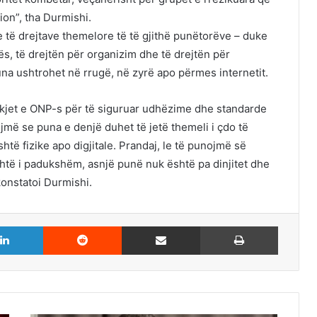
ion”, tha Durmishi.
 e të drejtave themelore të të gjithë punëtorëve – duke
ës, të drejtën për organizim dhe të drejtën për
na ushtrohet në rrugë, në zyrë apo përmes internetit.
kjet e ONP-s për të siguruar udhëzime dhe standarde
më se puna e denjë duhet të jetë themeli i çdo të
ë fizike apo digjitale. Prandaj, le të punojmë së
htë i padukshëm, asnjë punë nuk është pa dinjitet dhe
konstatoi Durmishi.
LinkedIn
Reddit
Share via Email
Print