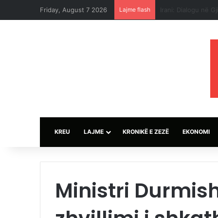
Friday, August 7 2026
Lajme flash
Sulmet e ushtrisë 
KREU
LAJME
KRONIKË E ZEZË
EKONOMI
Ministri Durmishi