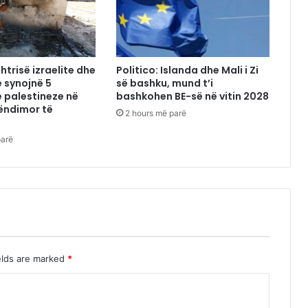
htrisë izraelite dhe
Politico: Islanda dhe Mali i Zi
 synojnë 5
së bashku, mund t’i
 palestineze në
bashkohen BE-së në vitin 2028
ëndimor të
2 hours më parë
parë
elds are marked
*