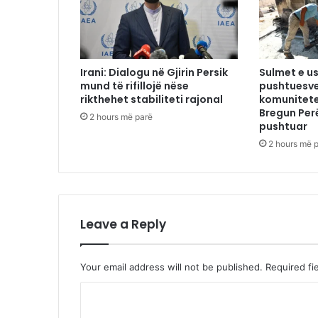
Irani: Dialogu në Gjirin Persik
Sulmet e us
mund të rifillojë nëse
pushtuesve
rikthehet stabiliteti rajonal
komunitete
Bregun Per
2 hours më parë
pushtuar
2 hours më 
Leave a Reply
Your email address will not be published.
Required fi
C
o