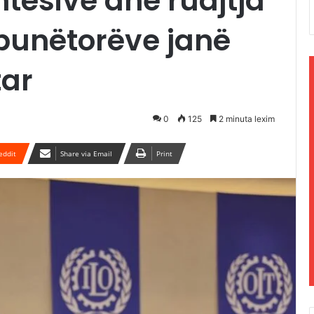
thtësive dhe ruajtja
 punëtorëve janë
tar
0
125
2 minuta lexim
eddit
Share via Email
Print