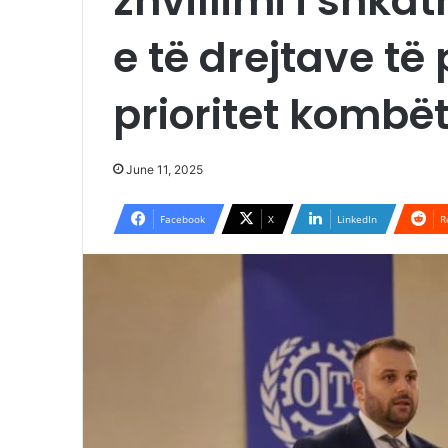
zhvillimi i shka
e të drejtave të
prioritet kombë
June 11, 2025
Facebook
X
LinkedIn
R