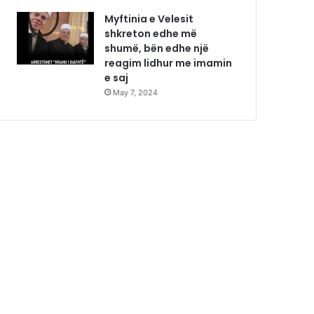
Myftinia e Velesit
shkreton edhe më
shumë, bën edhe një
reagim lidhur me imamin
e saj
May 7, 2024