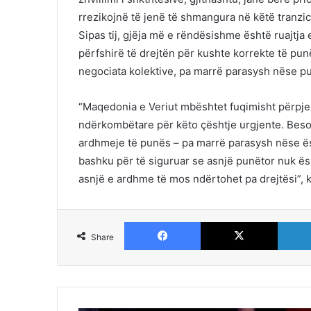
rrezikojnë të jenë të shmangura në këtë tranzic
Sipas tij, gjëja më e rëndësishme është ruajtja
përfshirë të drejtën për kushte korrekte të pun
negociata kolektive, pa marrë parasysh nëse pu
“Maqedonia e Veriut mbështet fuqimisht përpje
ndërkombëtare për këto çështje urgjente. Besoj
ardhmeje të punës – pa marrë parasysh nëse ësht
bashku për të siguruar se asnjë punëtor nuk ës
asnjë e ardhme të mos ndërtohet pa drejtësi”, 
Facebook
X
Share