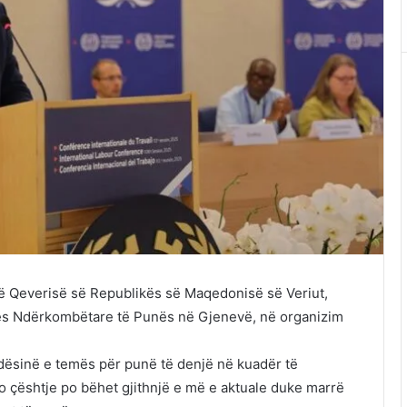
të Qeverisë së Republikës së Maqedonisë së Veriut,
ncës Ndërkombëtare të Punës në Gjenevë, në organizim
.
rëndësinë e temës për punë të denjë në kuadër të
o çështje po bëhet gjithnjë e më e aktuale duke marrë