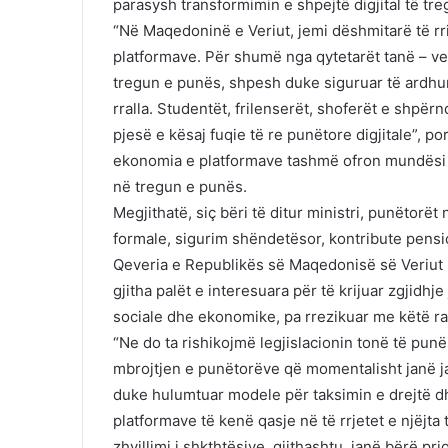
parasysh transformimin e shpejtë digjital të tre
“Në Maqedoninë e Veriut, jemi dëshmitarë të rr
platformave. Për shumë nga qytetarët tanë – veça
tregun e punës, shpesh duke siguruar të ardhur
rralla. Studentët, frilenserët, shoferët e shpërn
pjesë e kësaj fuqie të re punëtore digjitale”, p
ekonomia e platformave tashmë ofron mundësi p
në tregun e punës.
Megjithatë, siç bëri të ditur ministri, punëtorë
formale, sigurim shëndetësor, kontribute pensi
Qeveria e Republikës së Maqedonisë së Veriut k
gjitha palët e interesuara për të krijuar zgjidh
sociale dhe ekonomike, pa rrezikuar me këtë ra
“Ne do ta rishikojmë legjislacionin tonë të punë
mbrojtjen e punëtorëve që momentalisht janë ja
duke hulumtuar modele për taksimin e drejtë d
platformave të kenë qasje në të rrjetet e njëjta 
zhvillimi i shkthtësive, gjithashtu, janë bërë pr