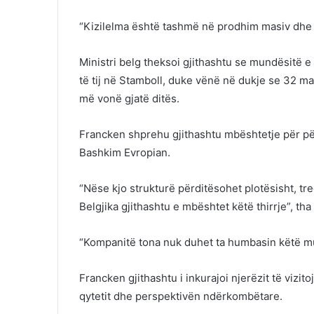
“Kizilelma është tashmë në prodhim masiv dhe g
Ministri belg theksoi gjithashtu se mundësitë e
të tij në Stamboll, duke vënë në dukje se 32 m
më vonë gjatë ditës.
Francken shprehu gjithashtu mbështetje për pë
Bashkim Evropian.
“Nëse kjo strukturë përditësohet plotësisht, tr
Belgjika gjithashtu e mbështet këtë thirrje”, tha 
“Kompanitë tona nuk duhet ta humbasin këtë mun
Francken gjithashtu i inkurajoi njerëzit të vizi
qytetit dhe perspektivën ndërkombëtare.