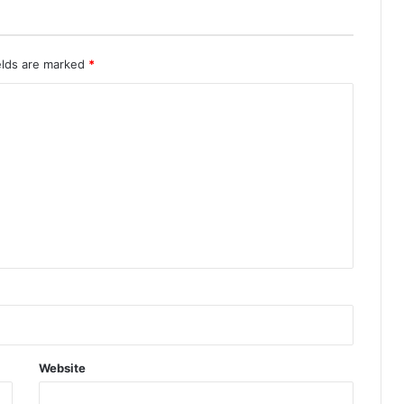
elds are marked
*
Website