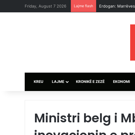
Friday, August 7 2026
Lajme flash
Erdogan: Marrëves
KREU
LAJME
KRONIKË E ZEZË
EKONOMI
Ministri belg i M