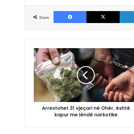
Facebook
X
Share
Arrestohet 31 vjeçari në Ohër, është
kapur me lëndë narkotike