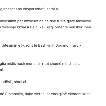
jithashtu po eksportohet”, shtoi ai.
 investimit për bizneset belge dhe turke gjatë takimeve
arrëveshje biznesi Belgjikë-Turqi pritet të nënshkruhen
rditësimin e kuadrit të Bashkimit Doganor Turqi-
egtia midis nesh mund të rritet shumë më shpejt.
ai.
dësi”, shtoi ai.
tojnë Stambollin, duke vlerësuar energjinë ekonomike të