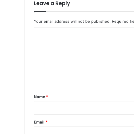
Leave a Reply
Your email address will not be published.
Required fi
C
o
m
m
e
n
t
*
Name
*
Email
*