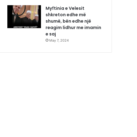
Myftinia e Velesit
shkreton edhe më
shumë, bën edhe një
reagim lidhur me imamin
e saj
May 7, 2024