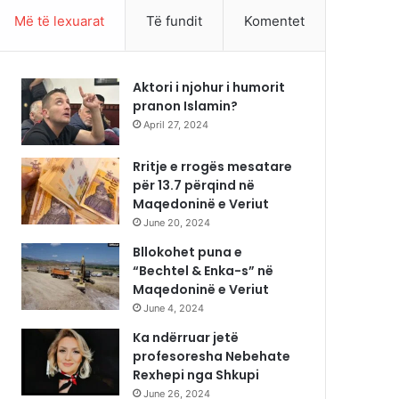
Më të lexuarat
Të fundit
Komentet
Aktori i njohur i humorit
pranon Islamin?
April 27, 2024
Rritje e rrogës mesatare
për 13.7 përqind në
Maqedoninë e Veriut
June 20, 2024
Bllokohet puna e
“Bechtel & Enka-s” në
Maqedoninë e Veriut
June 4, 2024
Ka ndërruar jetë
profesoresha Nebehate
Rexhepi nga Shkupi
June 26, 2024