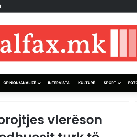
hja e Përbashkët e Mbrojtjes së Mekës nuk synon asnjë vend dhe është
OPINION/ANALIZË
INTERVISTA
KULTURË
SPORT
FOT
brojtjes vlerëson