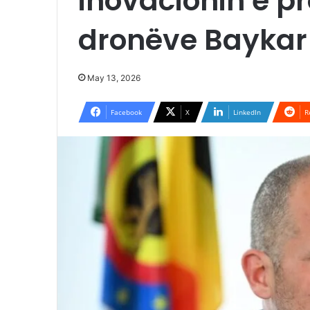
inovacionin e pr
dronëve Baykar
May 13, 2026
Facebook
X
LinkedIn
R