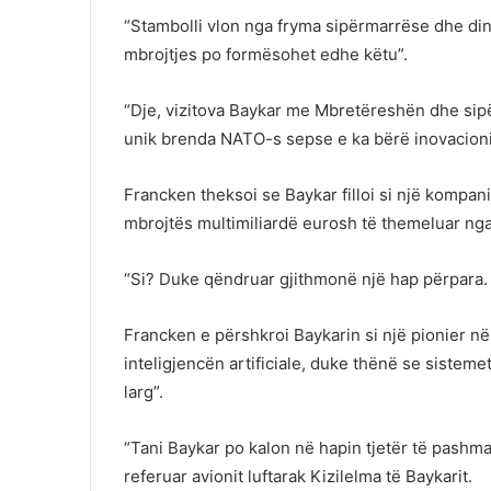
“Stambolli vlon nga fryma sipërmarrëse dhe din
mbrojtjes po formësohet edhe këtu”.
“Dje, vizitova Baykar me Mbretëreshën dhe sip
unik brenda NATO-s sepse e ka bërë inovacioni
Francken theksoi se Baykar filloi si një kompani 
mbrojtës multimiliardë eurosh të themeluar nga 
“Si? Duke qëndruar gjithmonë një hap përpara. 
Francken e përshkroi Baykarin si një pionier në
inteligjencën artificiale, duke thënë se sistem
larg”.
“Tani Baykar po kalon në hapin tjetër të pashman
referuar avionit luftarak Kizilelma të Baykarit.