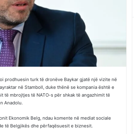
soi prodhuesin turk të dronëve Baykar gjatë një vizite në
yraktar në Stamboll, duke thënë se kompania është e
t të mbrojtjes të NATO-s për shkak të angazhimit të
on Anadolu.
isionit Ekonomik Belg, ndau komente në mediat sociale
 të Belgjikës dhe përfaqësuesit e biznesit.