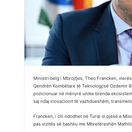
Ministri belg i Mbrojtjes, Theo Francken, vlerë
Qendrën Kombëtare të Teknologjisë Ozdemir Ba
pozicionuar në mënyrë unike brenda ekosistemi
saj ndaj inovacionit të vazhdueshëm, transmet
Francken, i cili ndodhet në Turqi si pjesë e M
pas vizitës së bashku me Mbretëreshën Mathilde