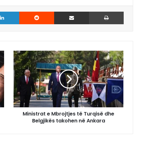
LinkedIn
Reddit
Share via Email
Print
Ministrat e Mbrojtjes të Turqisë dhe
Belgjikës takohen në Ankara