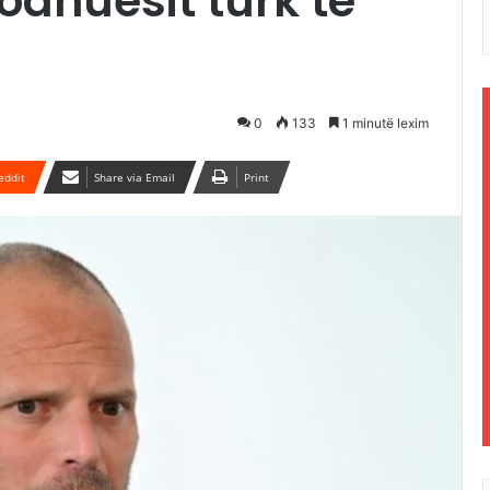
odhuesit turk të
0
133
1 minutë lexim
eddit
Share via Email
Print