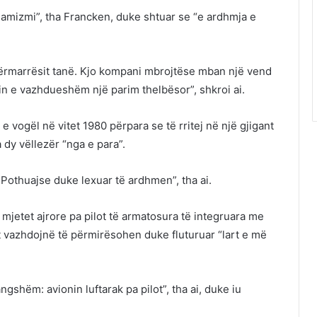
amizmi”, tha Francken, duke shtuar se “e ardhmja e
ërmarrësit tanë. Kjo kompani mbrojtëse mban një vend
n e vazhdueshëm një parim thelbësor”, shkroi ai.
e vogël në vitet 1980 përpara se të rritej në një gjigant
dy vëllezër “nga e para”.
Pothuajse duke lexuar të ardhmen”, tha ai.
 mjetet ajrore pa pilot të armatosura të integruara me
et vazhdojnë të përmirësohen duke fluturuar “lart e më
gshëm: avionin luftarak pa pilot”, tha ai, duke iu