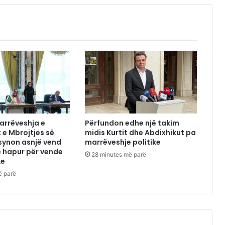
arrëveshja e
Përfundon edhe një takim
 e Mbrojtjes së
midis Kurtit dhe Abdixhikut pa
synon asnjë vend
marrëveshje politike
e hapur për vende
28 minutes më parë
ke
ë parë