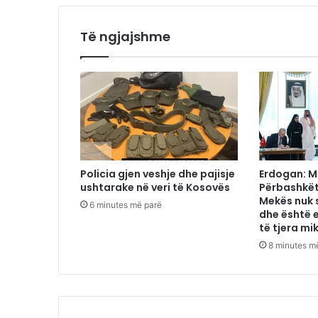
Të ngjajshme
Policia gjen veshje dhe pajisje
Erdogan: M
ushtarake në veri të Kosovës
Përbashkët
Mekës nuk 
6 minutes më parë
dhe është 
të tjera mi
8 minutes m