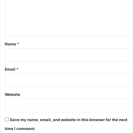
m
e
n
t
*
Name
*
Email
*
Website
Save my name, email, and website in this browser for the next
time I comment.