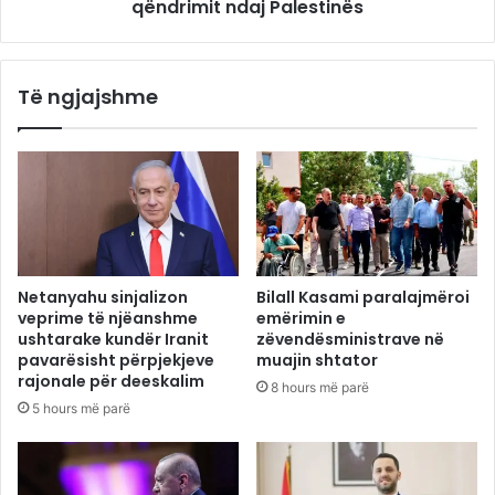
qëndrimit ndaj Palestinës
Të ngjajshme
Netanyahu sinjalizon
Bilall Kasami paralajmëroi
veprime të njëanshme
emërimin e
ushtarake kundër Iranit
zëvendësministrave në
pavarësisht përpjekjeve
muajin shtator
rajonale për deeskalim
8 hours më parë
5 hours më parë