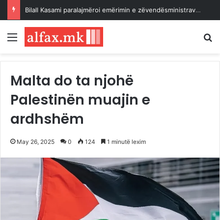
Erdogan: Projektligji për solidaritetin kombëtar, hap kyç për eliminimin e përhershëm të kërcënimit të terrorizmit
Menu
K
Malta do ta njohë
Palestinën muajin e
ardhshëm
May 26, 2025
0
124
1 minutë lexim