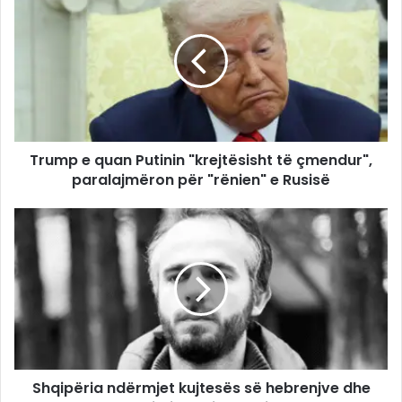
Trump e quan Putinin "krejtësisht të çmendur",
paralajmëron për "rënien" e Rusisë
Shqipëria ndërmjet kujtesës së hebrenjve dhe