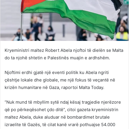
Kryeministri maltez Robert Abela njoftoi të dielën se Malta
do ta njohë shtetin e Palestinës muajin e ardhshëm.
Njoftimi erdhi gjatë një eventi politik ku Abela ngriti
çështje lokale dhe globale, me një fokus të veçantë në
krizën humanitare në Gaza, raportoi Malta Today.
“Nuk mund të mbyllim sytë ndaj kësaj tragjedie njerëzore
që po përkeqësohet çdo ditë”, citoi gazeta kryeministrin
maltez Abela, duke aluduar në bombardimet brutale
izraelite të Gazës, të cilat kanë vrarë pothuajse 54.000