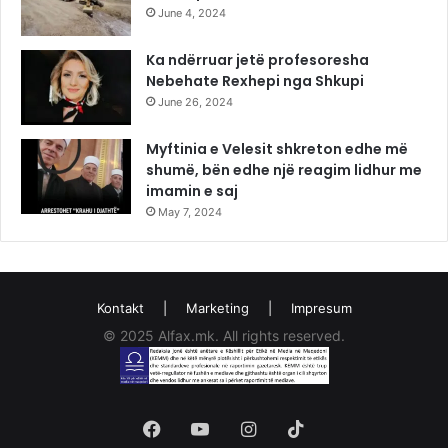
June 4, 2024
Ka ndërruar jetë profesoresha
Nebehate Rexhepi nga Shkupi
June 26, 2024
Myftinia e Velesit shkreton edhe më
shumë, bën edhe një reagim lidhur me
imamin e saj
May 7, 2024
Kontakt
|
Marketing
|
Impresum
© 2025 Alfax.mk. All rights reserved.
Facebook
YouTube
Instagram
TikTok