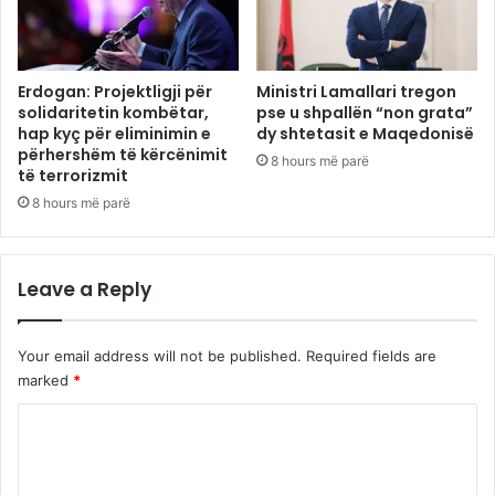
Erdogan: Projektligji për
Ministri Lamallari tregon
solidaritetin kombëtar,
pse u shpallën “non grata”
hap kyç për eliminimin e
dy shtetasit e Maqedonisë
përhershëm të kërcënimit
8 hours më parë
të terrorizmit
8 hours më parë
Leave a Reply
Your email address will not be published.
Required fields are
marked
*
C
o
m