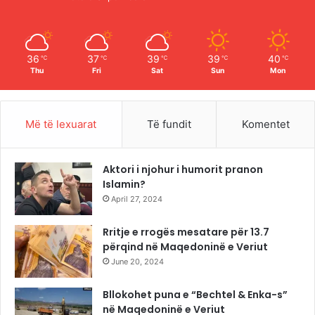
k
a
m
36
37
39
39
40
℃
℃
℃
℃
℃
Thu
Fri
Sat
Sun
Mon
Më të lexuarat
Të fundit
Komentet
Aktori i njohur i humorit pranon
Islamin?
April 27, 2024
Rritje e rrogës mesatare për 13.7
përqind në Maqedoninë e Veriut
June 20, 2024
Bllokohet puna e “Bechtel & Enka-s”
në Maqedoninë e Veriut