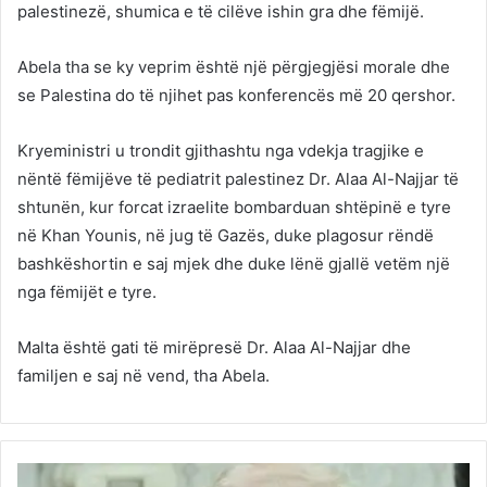
palestinezë, shumica e të cilëve ishin gra dhe fëmijë.
Abela tha se ky veprim është një përgjegjësi morale dhe
se Palestina do të njihet pas konferencës më 20 qershor.
Kryeministri u trondit gjithashtu nga vdekja tragjike e
nëntë fëmijëve të pediatrit palestinez Dr. Alaa Al-Najjar të
shtunën, kur forcat izraelite bombarduan shtëpinë e tyre
në Khan Younis, në jug të Gazës, duke plagosur rëndë
bashkëshortin e saj mjek dhe duke lënë gjallë vetëm një
nga fëmijët e tyre.
Malta është gati të mirëpresë Dr. Alaa Al-Najjar dhe
familjen e saj në vend, tha Abela.