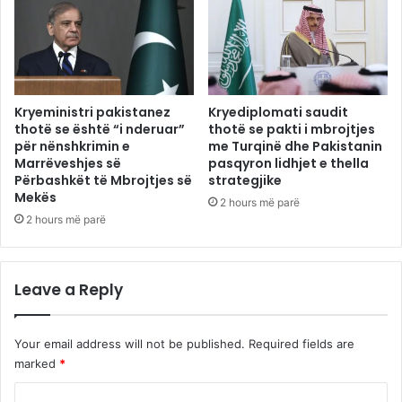
Kryeministri pakistanez
Kryediplomati saudit
thotë se është “i nderuar”
thotë se pakti i mbrojtjes
për nënshkrimin e
me Turqinë dhe Pakistanin
Marrëveshjes së
pasqyron lidhjet e thella
Përbashkët të Mbrojtjes së
strategjike
Mekës
2 hours më parë
2 hours më parë
Leave a Reply
Your email address will not be published.
Required fields are
marked
*
C