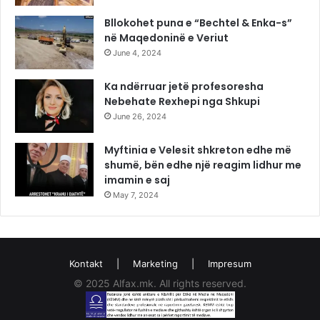
Bllokohet puna e “Bechtel & Enka-s”
në Maqedoninë e Veriut
June 4, 2024
Ka ndërruar jetë profesoresha
Nebehate Rexhepi nga Shkupi
June 26, 2024
Myftinia e Velesit shkreton edhe më
shumë, bën edhe një reagim lidhur me
imamin e saj
May 7, 2024
Kontakt
|
Marketing
|
Impresum
© 2025 Alfax.mk. All rights reserved.