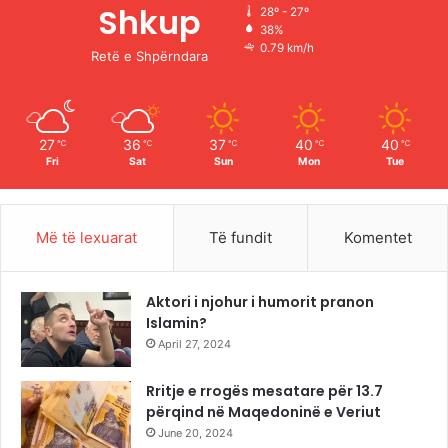
o
b
g
k
Shkup
28º - 27º
38%
o
e
r
0.79 km/h
Retë e Shpërndara
k
a
m
27
36
37
40
40
℃
℃
℃
℃
℃
Fri
Sat
Sun
Mon
Tue
Më të lexuarat
Të fundit
Komentet
Aktori i njohur i humorit pranon
Islamin?
April 27, 2024
Rritje e rrogës mesatare për 13.7
përqind në Maqedoninë e Veriut
June 20, 2024