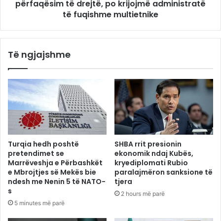
përfaqësim të drejtë, po krijojmë administratë
të fuqishme multietnike
Të ngjajshme
Turqia hedh poshtë
SHBA rrit presionin
pretendimet se
ekonomik ndaj Kubës,
Marrëveshja e Përbashkët
kryediplomati Rubio
e Mbrojtjes së Mekës bie
paralajmëron sanksione të
ndesh me Nenin 5 të NATO-
tjera
s
2 hours më parë
5 minutes më parë