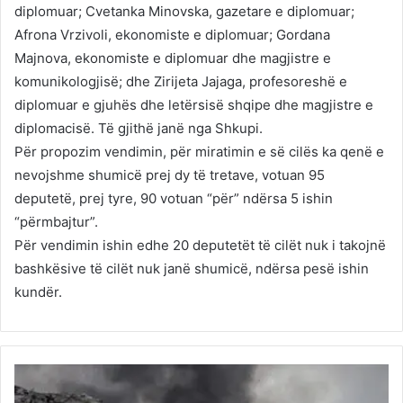
diplomuar; Cvetanka Minovska, gazetare e diplomuar;
Afrona Vrzivoli, ekonomiste e diplomuar; Gordana
Majnova, ekonomiste e diplomuar dhe magjistre e
komunikologjisë; dhe Zirijeta Jajaga, profesoreshë e
diplomuar e gjuhës dhe letërsisë shqipe dhe magjistre e
diplomacisë. Të gjithë janë nga Shkupi.
Për propozim vendimin, për miratimin e së cilës ka qenë e
nevojshme shumicë prej dy të tretave, votuan 95
deputetë, prej tyre, 90 votuan “për” ndërsa 5 ishin
“përmbajtur”.
Për vendimin ishin edhe 20 deputetët të cilët nuk i takojnë
bashkësive të cilët nuk janë shumicë, ndërsa pesë ishin
kundër.