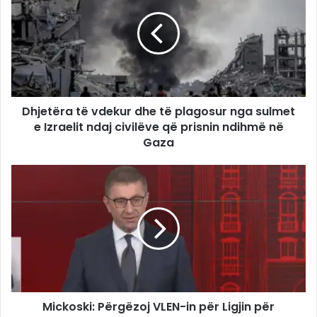
Dhjetëra të vdekur dhe të plagosur nga sulmet
e Izraelit ndaj civilëve që prisnin ndihmë në
Gaza
Mickoski: Përgëzoj VLEN-in për Ligjin për