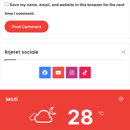
Save my name, email, and website in this browser for the next
time I comment.
Rrjetet sociale
F
Y
I
T
a
o
n
i
c
u
s
k
Moti
e
T
t
T
28
℃
b
u
a
o