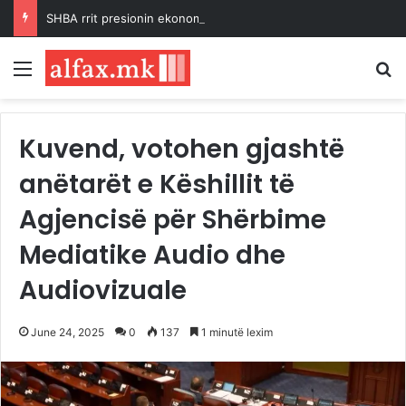
SHBA rrit presionin ekonomik ndaj Kubës, kryediplomati Rubio paralajmëron sanksione të tjera
Menu
K
Kuvend, votohen gjashtë
anëtarët e Këshillit të
Agjencisë për Shërbime
Mediatike Audio dhe
Audiovizuale
June 24, 2025
0
137
1 minutë lexim