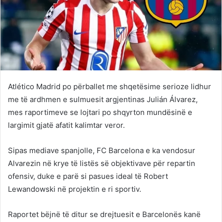
Atlético Madrid po përballet me shqetësime serioze lidhur
me të ardhmen e sulmuesit argjentinas Julián Álvarez,
mes raportimeve se lojtari po shqyrton mundësinë e
largimit gjatë afatit kalimtar veror.
Sipas mediave spanjolle, FC Barcelona e ka vendosur
Alvarezin në krye të listës së objektivave për repartin
ofensiv, duke e parë si pasues ideal të Robert
Lewandowski në projektin e ri sportiv.
Raportet bëjnë të ditur se drejtuesit e Barcelonës kanë