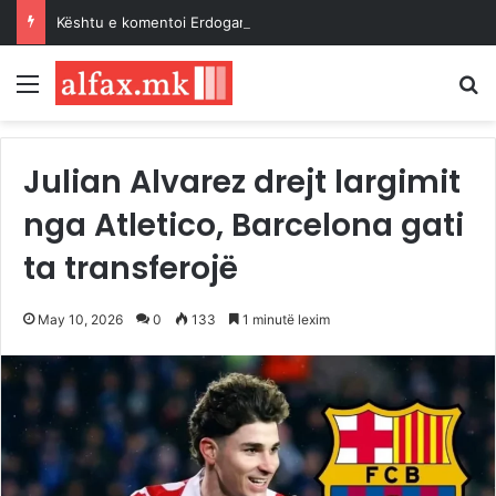
Kështu e komentoi Erdogan Paktin e Mekës…
Menu
K
Julian Alvarez drejt largimit
nga Atletico, Barcelona gati
ta transferojë
May 10, 2026
0
133
1 minutë lexim