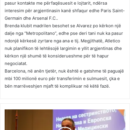
pasur kontakte me përfaqësuesit e lojtarit, ndërsa
interesim për argjentinasin kanë shfaqur edhe Paris Saint-
Germain dhe Arsenal F.C..
Brenda klubit madrilen besohet se Alvarez po kërkon një
dalje nga “Metropolitano”, edhe pse deri tani nuk ka pasur
ndonjë kërkesë zyrtare nga ana e tij. Megjithatë, Atletico
nuk planifikon të lehtësojë largimin e yllit argjentinas dhe
kërkon një shumë të konsiderueshme për të hapur
negociatat.
Barcelona, në anën tjetër, nuk është e gatshme të paguajë
mbi 100 milionë euro për transferimin e sulmuesit, çka e
bën marrëveshjen mjaft të komplikuar në këtë fazë.