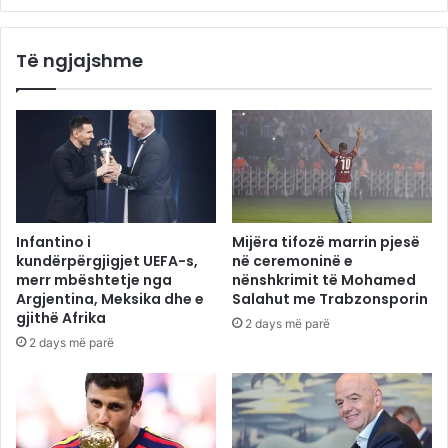
Të ngjajshme
Infantino i
Mijëra tifozë marrin pjesë
kundërpërgjigjet UEFA-s,
në ceremoninë e
merr mbështetje nga
nënshkrimit të Mohamed
Argjentina, Meksika dhe e
Salahut me Trabzonsporin
gjithë Afrika
2 days më parë
2 days më parë