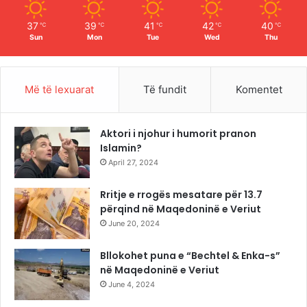
m
37
39
41
42
40
℃
℃
℃
℃
℃
Sun
Mon
Tue
Wed
Thu
Më të lexuarat
Të fundit
Komentet
Aktori i njohur i humorit pranon
Islamin?
April 27, 2024
Rritje e rrogës mesatare për 13.7
përqind në Maqedoninë e Veriut
June 20, 2024
Bllokohet puna e “Bechtel & Enka-s”
në Maqedoninë e Veriut
June 4, 2024