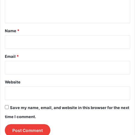
e
n
t
*
Name
*
Email
*
Website
Save my name, email, and website in this browser for the next
time I comment.