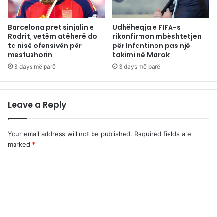
Barcelona pret sinjalin e
Udhëheqja e FIFA-s
Rodrit, vetëm atëherë do
rikonfirmon mbështetjen
ta nisë ofensivën për
për Infantinon pas një
mesfushorin
takimi në Marok
3 days më parë
3 days më parë
Leave a Reply
Your email address will not be published.
Required fields are
marked
*
C
o
m
m