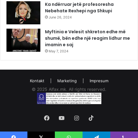
Ka ndërruar jetë profesoresha
Nebehate Rexhepi nga Shkupi
June 26, 2024
Myftinia e Velesit shkreton edhe më
shumë, bën edhe një reagim lidhur me
imamin e saj
May 7, 2024
Kontakt
|
Marketing
|
Impresum
© 2025 Alfax.mk. All rights reserved.
Facebook
YouTube
Instagram
TikTok