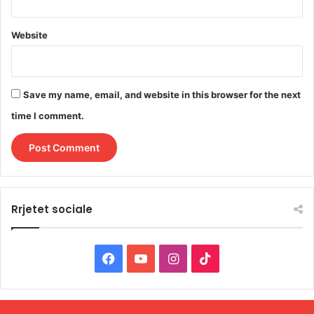
Website
Save my name, email, and website in this browser for the next
time I comment.
Rrjetet sociale
F
Y
I
T
a
o
n
i