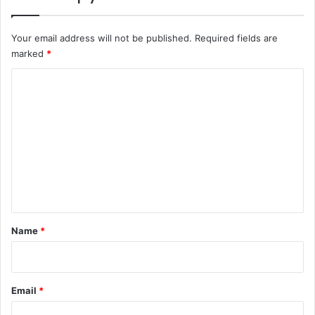
Your email address will not be published.
Required fields are
marked
*
C
o
m
m
e
n
t
*
Name
*
Email
*