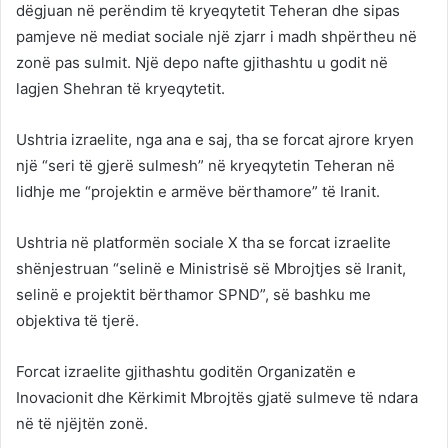
dëgjuan në perëndim të kryeqytetit Teheran dhe sipas
pamjeve në mediat sociale një zjarr i madh shpërtheu në
zonë pas sulmit. Një depo nafte gjithashtu u godit në
lagjen Shehran të kryeqytetit​​​​​​​.
Ushtria izraelite, nga ana e saj, tha se forcat ajrore kryen
një “seri të gjerë sulmesh” në kryeqytetin Teheran në
lidhje me “projektin e armëve bërthamore” të Iranit.
Ushtria në platformën sociale X tha se forcat izraelite
shënjestruan “selinë e Ministrisë së Mbrojtjes së Iranit,
selinë e projektit bërthamor SPND”, së bashku me
objektiva të tjerë.
Forcat izraelite gjithashtu goditën Organizatën e
Inovacionit dhe Kërkimit Mbrojtës gjatë sulmeve të ndara
në të njëjtën zonë.