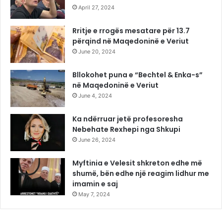
April 27, 2024
Rritje e rrogës mesatare për 13.7
përqind në Maqedoninë e Veriut
June 20, 2024
Bllokohet puna e “Bechtel & Enka-s”
në Maqedoninë e Veriut
June 4, 2024
Ka ndërruar jetë profesoresha
Nebehate Rexhepi nga Shkupi
June 26, 2024
Myftinia e Velesit shkreton edhe më
shumë, bën edhe një reagim lidhur me
imamin e saj
May 7, 2024