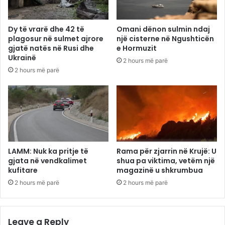
Dy të vrarë dhe 42 të
Omani dënon sulmin ndaj
plagosur në sulmet ajrore
një cisterne në Ngushticën
gjatë natës në Rusi dhe
e Hormuzit
Ukrainë
2 hours më parë
2 hours më parë
LAMM: Nuk ka pritje të
Rama për zjarrin në Krujë: U
gjata në vendkalimet
shua pa viktima, vetëm një
kufitare
magazinë u shkrumbua
2 hours më parë
2 hours më parë
Leave a Reply