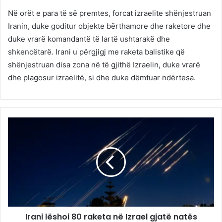
Në orët e para të së premtes, forcat izraelite shënjestruan
Iranin, duke goditur objekte bërthamore dhe raketore dhe
duke vrarë komandantë të lartë ushtarakë dhe
shkencëtarë. Irani u përgjigj me raketa balistike që
shënjestruan disa zona në të gjithë Izraelin, duke vrarë
dhe plagosur izraelitë, si dhe duke dëmtuar ndërtesa.
Irani lëshoi 80 raketa në Izrael gjatë natës