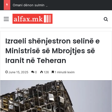
Omani dënon sulmin ndaj një cisterne në Ngushticën e Hormuzit
Menu
K
Izraeli shënjestron selinë e
Ministrisë së Mbrojtjes së
Iranit në Teheran
June 15, 2025
0
126
1 minutë lexim