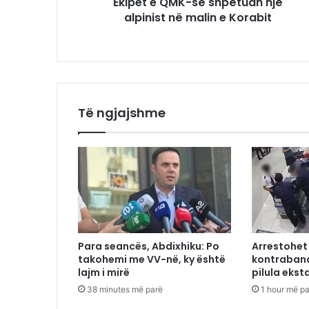
Ekipet e QMK-së shpëtuan një
alpinist në malin e Korabit
Të ngjajshme
Para seancës, Abdixhiku: Po
Arrestohet 
takohemi me VV-në, ky është
kontraband
lajm i mirë
pilula ekst
38 minutes më parë
1 hour më p