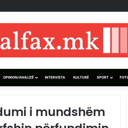
ti, dyshohet se kontrabandoi mbi 70 mijë pilula ekstazi në Indonezi
OPINION/ANALIZË
INTERVISTA
KULTURË
SPORT
FOT
ndumi i mundshëm