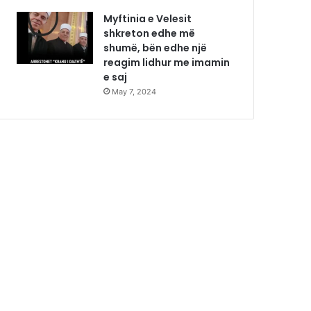
Myftinia e Velesit
shkreton edhe më
shumë, bën edhe një
reagim lidhur me imamin
e saj
May 7, 2024