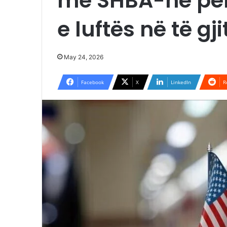
me SHBA-në për
e luftës në të gj
May 24, 2026
Facebook
X
LinkedIn
R