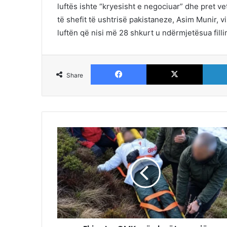
luftës ishte “kryesisht e negociuar” dhe pret ve
të shefit të ushtrisë pakistaneze, Asim Munir, vi
luftën që nisi më 28 shkurt u ndërmjetësua filli
Facebook
X
Share