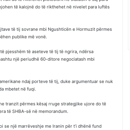
ejohen të kalojnë do të rikthehet në nivelet para luftës
rejtave të tij sovrane mbi Ngushticën e Hormuzit përmes
 bëhen publike më vonë.
të pjesshëm të aseteve të tij të ngrira, ndërsa
ashtu një periudhë 60-ditore negociatash mbi
amerikane ndaj porteve të tij, duke argumentuar se nuk
da mbetet në fuqi.
e tranzit përmes kësaj rruge strategjike ujore do të
 tjera të SHBA-së në memorandum.
oi se një marrëveshje me Iranin për t’i dhënë fund