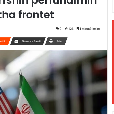
fshin përfundimin
itha frontet
0
126
1 minutë lexim
eddit
Share via Email
Print