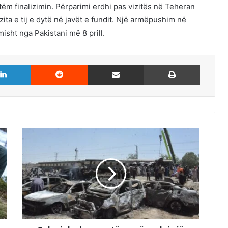
tëm finalizimin. Përparimi erdhi pas vizitës në Teheran
zita e tij e dytë në javët e fundit. Një armëpushim në
misht nga Pakistani më 8 prill.
LinkedIn
Reddit
Share via Email
Print