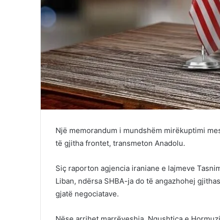
Një memorandum i mundshëm mirëkuptimi mes I
të gjitha frontet, transmeton Anadolu.
Siç raporton agjencia iraniane e lajmeve Tasnim
Liban, ndërsa SHBA-ja do të angazhohej gjithas
gjatë negociatave.
Nëse arrihet marrëveshja, Ngushtica e Hormuzit 