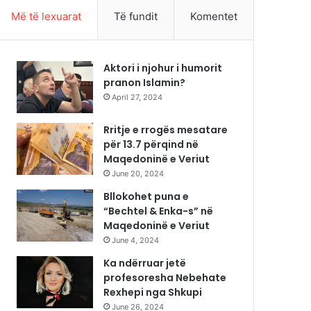
Më të lexuarat
Të fundit
Komentet
Aktori i njohur i humorit
pranon Islamin?
April 27, 2024
Rritje e rrogës mesatare
për 13.7 përqind në
Maqedoninë e Veriut
June 20, 2024
Bllokohet puna e
“Bechtel & Enka-s” në
Maqedoninë e Veriut
June 4, 2024
Ka ndërruar jetë
profesoresha Nebehate
Rexhepi nga Shkupi
June 26, 2024