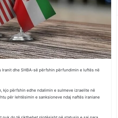
ranit dhe SHBA-së përfshin përfundimin e luftës në
, kjo përfshin edhe ndalimin e sulmeve izraelite në
htu për lehtësimin e sanksioneve ndaj naftës iraniane
nuk do të rikthehet plotësisht në statusin e saj para