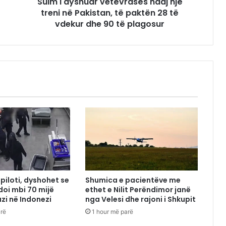
Sulm i dyshuar vetëvrasës ndaj një
treni në Pakistan, të paktën 28 të
vdekur dhe 90 të plagosur
piloti, dyshohet se
Shumica e pacientëve me
oi mbi 70 mijë
ethet e Nilit Perëndimor janë
azi në Indonezi
nga Velesi dhe rajoni i Shkupit
arë
1 hour më parë