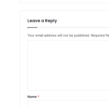
Leave a Reply
Your email address will not be published.
Required fi
C
o
m
m
e
n
t
*
Name
*