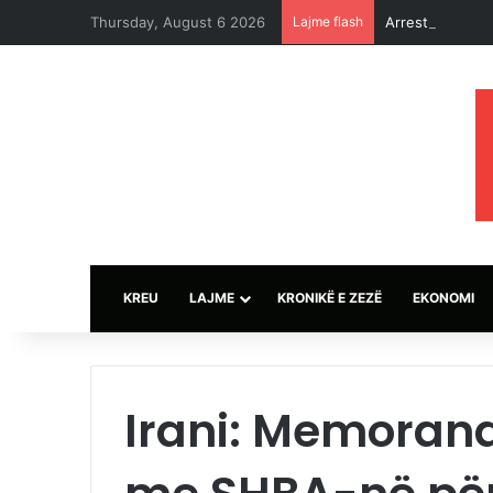
Thursday, August 6 2026
Lajme flash
Arrestohet pilo
KREU
LAJME
KRONIKË E ZEZË
EKONOMI
Irani: Memora