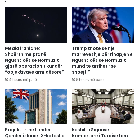
Media iraniane:
Trump thotë se një
Shpërthime pranë
marrëveshje për rihapjen e
Ngushticës së Hormuzit
Ngushticës së Hormuzit
gjatë operacionit kundër
mund të arrihet “së
“objektivave armiqësore”
shpejti”
4 hours më parë
5 hours më parë
Projekt i ri në Londër:
Këshilli i Sigurisë
Qendër islame 13-katëshe
Kombëtare i Turqisë bën