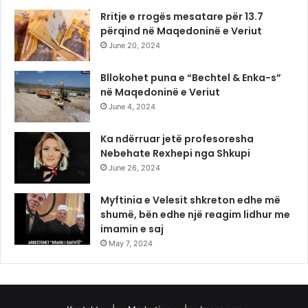
Rritje e rrogës mesatare për 13.7
përqind në Maqedoninë e Veriut
June 20, 2024
Bllokohet puna e “Bechtel & Enka-s”
në Maqedoninë e Veriut
June 4, 2024
Ka ndërruar jetë profesoresha
Nebehate Rexhepi nga Shkupi
June 26, 2024
Myftinia e Velesit shkreton edhe më
shumë, bën edhe një reagim lidhur me
imamin e saj
May 7, 2024