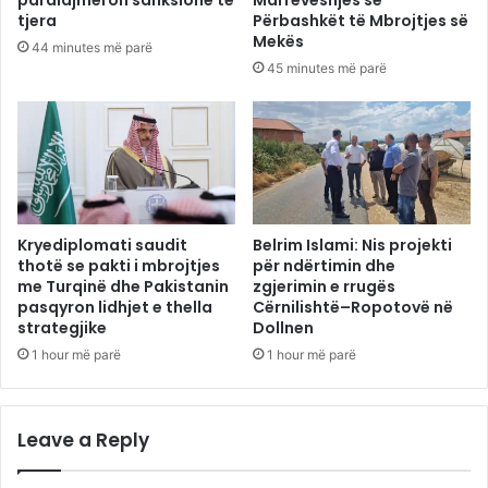
tjera
Përbashkët të Mbrojtjes së
Mekës
44 minutes më parë
45 minutes më parë
Kryediplomati saudit
Belrim Islami: Nis projekti
thotë se pakti i mbrojtjes
për ndërtimin dhe
me Turqinë dhe Pakistanin
zgjerimin e rrugës
pasqyron lidhjet e thella
Cërnilishtë–Ropotovë në
strategjike
Dollnen
1 hour më parë
1 hour më parë
Leave a Reply