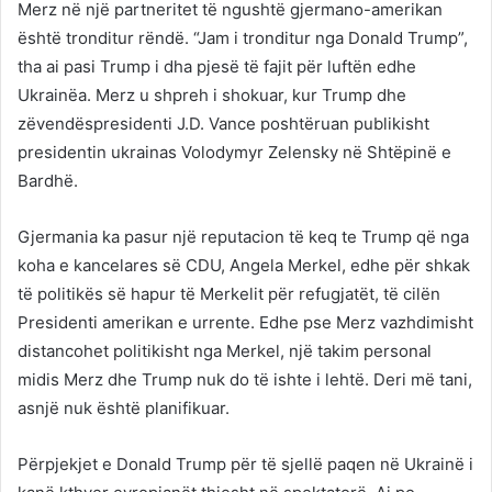
Merz në një partneritet të ngushtë gjermano-amerikan
është tronditur rëndë. “Jam i tronditur nga Donald Trump”,
tha ai pasi Trump i dha pjesë të fajit për luftën edhe
Ukrainëa. Merz u shpreh i shokuar, kur Trump dhe
zëvendëspresidenti J.D. Vance poshtëruan publikisht
presidentin ukrainas Volodymyr Zelensky në Shtëpinë e
Bardhë.
Gjermania ka pasur një reputacion të keq te Trump që nga
koha e kancelares së CDU, Angela Merkel, edhe për shkak
të politikës së hapur të Merkelit për refugjatët, të cilën
Presidenti amerikan e urrente. Edhe pse Merz vazhdimisht
distancohet politikisht nga Merkel, një takim personal
midis Merz dhe Trump nuk do të ishte i lehtë. Deri më tani,
asnjë nuk është planifikuar.
Përpjekjet e Donald Trump për të sjellë paqen në Ukrainë i