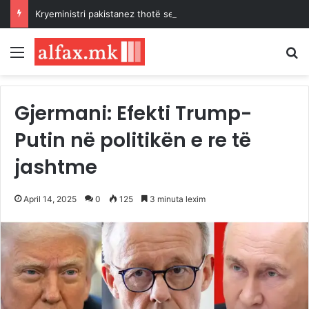
Kryeministri pakistanez thotë se është “i nderuar” për nënshkrimin e Marrëveshjes së Përbashkët të Mbrojtjes së Mekës
Menu
K
Gjermani: Efekti Trump-
Putin në politikën e re të
jashtme
April 14, 2025
0
125
3 minuta lexim