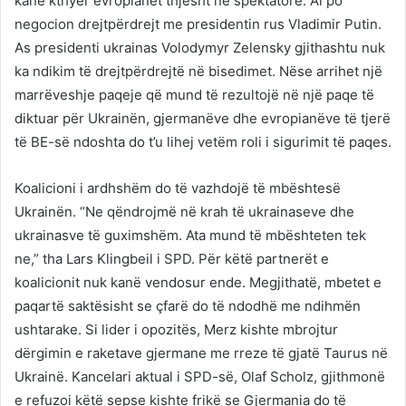
kanë kthyer evropianët thjesht në spektatorë. Ai po
negocion drejtpërdrejt me presidentin rus Vladimir Putin.
As presidenti ukrainas Volodymyr Zelensky gjithashtu nuk
ka ndikim të drejtpërdrejtë në bisedimet. Nëse arrihet një
marrëveshje paqeje që mund të rezultojë në një paqe të
diktuar për Ukrainën, gjermanëve dhe evropianëve të tjerë
të BE-së ndoshta do t’u lihej vetëm roli i sigurimit të paqes.
Koalicioni i ardhshëm do të vazhdojë të mbështesë
Ukrainën. “Ne qëndrojmë në krah të ukrainaseve dhe
ukrainasve të guximshëm. Ata mund të mbështeten tek
ne,” tha Lars Klingbeil i SPD. Për këtë partnerët e
koalicionit nuk kanë vendosur ende. Megjithatë, mbetet e
paqartë saktësisht se çfarë do të ndodhë me ndihmën
ushtarake. Si lider i opozitës, Merz kishte mbrojtur
dërgimin e raketave gjermane me rreze të gjatë Taurus në
Ukrainë. Kancelari aktual i SPD-së, Olaf Scholz, gjithmonë
e refuzoi këtë sepse kishte frikë se Gjermania do të