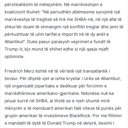
përshkallëzim të mëtejshëm. Në marrëveshjen e
koalicionit thuhet: “Në periudhën afatmesme synojmë një
marrëveshje të tregtisë së lirë me SHBA-në, në një afat të
shkurtër duam të shmangim një konflikt tregtar dhe jemi të
përkushtuar të ulim tarifat e importit në të dy anët e
Atlantikut”. Duke pasur parasysh veprimet e fundit të
Trump-it, kjo mund të shihet edhe si një qasje mjaft
optimiste.
Friedrich Merz është në të vërtetë një transatlantik i
bindur. Për dhjetë vjet ai ishte kryetar i Urës së Atlantikut,
një organizatë jopartiake e dedikuar për forcimin e
marrëdhënieve amerikano-gjermane. Ndonëse nuk ka
jetuar kurrë në SHBA, ai thotë se e njeh shumë mirë
mënyrën e të menduarit amerikan falë viteve të punës për
grupin amerikan të investimeve BlackRock. Por me fillimin
e mandatit të dytë të Donald Trump në detyrë, besimi i