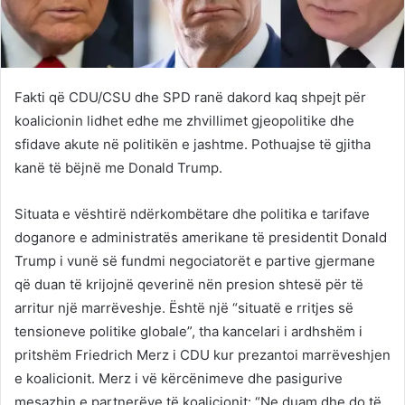
Fakti që CDU/CSU dhe SPD ranë dakord kaq shpejt për
koalicionin lidhet edhe me zhvillimet gjeopolitike dhe
sfidave akute në politikën e jashtme. Pothuajse të gjitha
kanë të bëjnë me Donald Trump.
Situata e vështirë ndërkombëtare dhe politika e tarifave
doganore e administratës amerikane të presidentit Donald
Trump i vunë së fundmi negociatorët e partive gjermane
që duan të krijojnë qeverinë nën presion shtesë për të
arritur një marrëveshje. Është një “situatë e rritjes së
tensioneve politike globale”, tha kancelari i ardhshëm i
pritshëm Friedrich Merz i CDU kur prezantoi marrëveshjen
e koalicionit. Merz i vë kërcënimeve dhe pasigurive
mesazhin e partnerëve të koalicionit: “Ne duam dhe do të