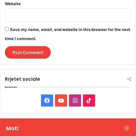
Website
Save my name, email, and website in this browser for the next
time I comment.
Rrjetet sociale
F
Y
I
T
a
o
n
i
c
u
s
k
Moti