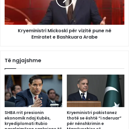
Kryeministri Mickoski për vizitë pune në
Emiratet e Bashkuara Arabe
Të ngjajshme
SHBA rrit presionin
Kryeministri pakistanez
ekonomik ndaj Kubës,
thotë se është “i nderuar”
kryediplomati Rubio
për nënshkrimin e
paralajmëron sanksione të
Marrëveshjes së