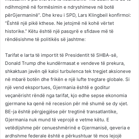
ndihmojmë në formësimin e ndryshimeve në botë
përGjermaninë”. Dhe kreu i SPD, Lars Klingbeil konfirmoi:
“Është një pikë kthese. Ne jetojmë në kohë vërtet
historike.” Këtu është një pasqyrë e sfidave më të
rëndësishme të politikës së jashtme:
Tarifat e larta të importit të Presidentit të SHBA-së,
Donald Trump dhe kundërmasat e vendeve të prekura,
shkaktuan javën që kaloi turbulenca tek tregjet aksioneve
në mbarë botën dhe frikën e një lufte tregtare globale. Si
një vend eksportues, Gjermania është e goditur
veçanërisht rëndë nga tarifat, kjo edhe sepse ekonomia
gjermane ka qenë në recesion për më shumë se dy vjet.
BE-ja është përgjegjëse për tregtinë transatlantike,
Gjermania nuk mund të veprojë e vetme këtu. E
vetëdijshme për cenueshmërinë e Gjermanisë, qeveria e
ardhshme federale është e përkushtuar të mos lejojë