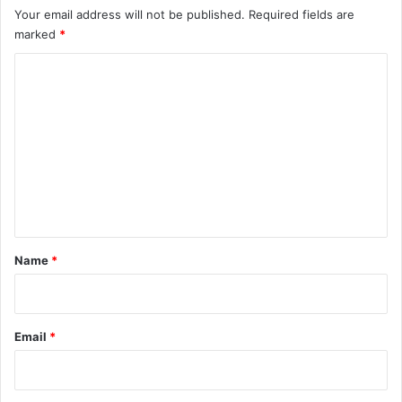
Your email address will not be published.
Required fields are
marked
*
C
o
m
m
e
n
t
*
Name
*
Email
*