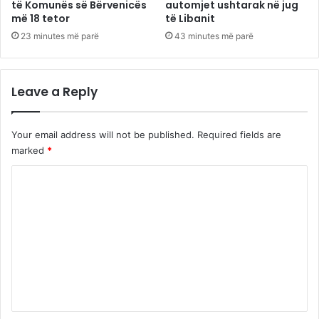
të Komunës së Bërvenicës
automjet ushtarak në jug
më 18 tetor
të Libanit
23 minutes më parë
43 minutes më parë
Leave a Reply
Your email address will not be published.
Required fields are
marked
*
C
o
m
m
e
n
t