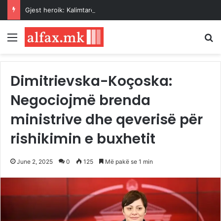
Gjest heroik: Kalimtarët shpëtojnë një grua nga ujërat e Vardarit pranë Urës së Gurit
Menu
K
Dimitrievska-Koçoska:
Negociojmë brenda
ministrive dhe qeverisë për
rishikimin e buxhetit
June 2, 2025
0
125
Më pakë se 1 min