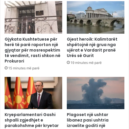
Gjykata Kushtetuese për
Gjest heroik: Kalimtarët
herë të parë raporton një
shpëtojnë një grua nga
gjyqtar për mosrespektim
ujërat e Vardarit pranë
të vendimit, rasti shkon në
Urës së Gurit
Prokurori
19 minutes më parë
15 minutes më parë
Kryeparlamentari Gashi
Plagoset një ushtar
shpalli zgjedhjet e
libanez pasi ushtria
parakohshme për kryetar
izraelite goditi një