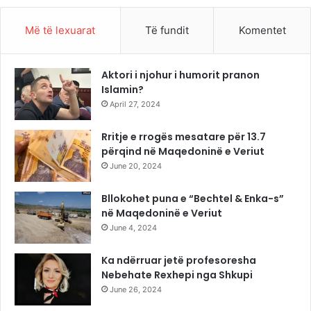
Më të lexuarat
Të fundit
Komentet
Aktori i njohur i humorit pranon
Islamin?
April 27, 2024
Rritje e rrogës mesatare për 13.7
përqind në Maqedoninë e Veriut
June 20, 2024
Bllokohet puna e “Bechtel & Enka-s”
në Maqedoninë e Veriut
June 4, 2024
Ka ndërruar jetë profesoresha
Nebehate Rexhepi nga Shkupi
June 26, 2024