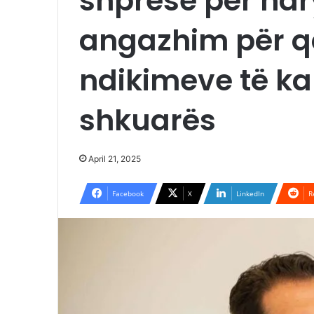
shprese për ndr
angazhim për që
ndikimeve të ka
shkuarës
April 21, 2025
Facebook
X
LinkedIn
R