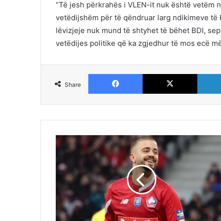
“Të jesh përkrahës i VLEN-it nuk është vetëm n
vetëdijshëm për të qëndruar larg ndikimeve të 
lëvizjeje nuk mund të shtyhet të bëhet BDI, sep
vetëdijes politike që ka zgjedhur të mos ecë më 
Facebook
X
Share