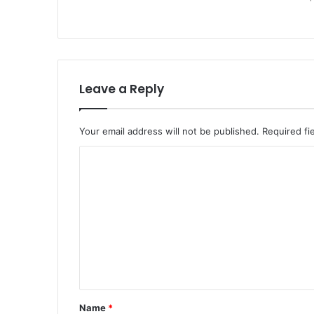
Leave a Reply
Your email address will not be published.
Required fi
C
o
m
m
e
n
t
*
Name
*