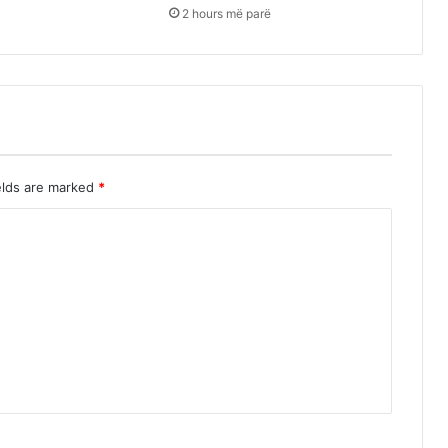
2 hours më parë
elds are marked
*