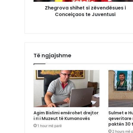
Zhegrova shihet si zëvendësues i
Conceiçaos te Juventusi
Të ngjajshme
Agim Bislimi emërohet drejtor
Sulmet e H
i ri i Muzeut të Kumanovës
qeveritare
paktën 30 
1 hour më parë
2 hours më 