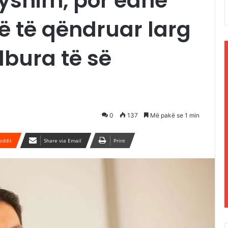
yshim, por edhe
 të qëndruar larg
lbura të së
0
137
Më pakë se 1 min
eddit
Share via Email
Print