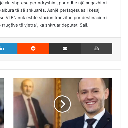
jë akt shprese për ndryshim, por edhe një angazhim i
kalbura të së shkuarës. Asnjë përfaqësues i kësaj
se VLEN nuk është stacion tranzitor, por destinacion i
rrugëve të vjetra”, ka shkruar deputeti Sali.
LinkedIn
Reddit
Share via Email
Print