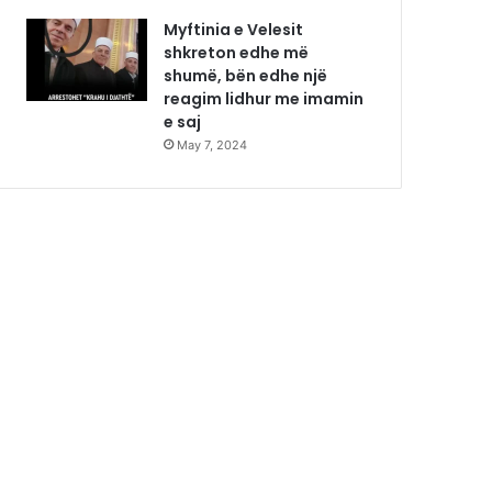
Myftinia e Velesit
shkreton edhe më
shumë, bën edhe një
reagim lidhur me imamin
e saj
May 7, 2024