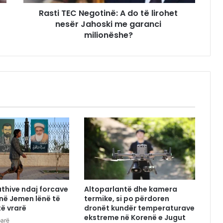
Rasti TEC Negotinë: A do të lirohet
nesër Jahoski me garanci
milionëshe?
uthive ndaj forcave
Altoparlantë dhe kamera
 në Jemen lënë të
termike, si po përdoren
të vrarë
dronët kundër temperaturave
ekstreme në Korenë e Jugut
parë