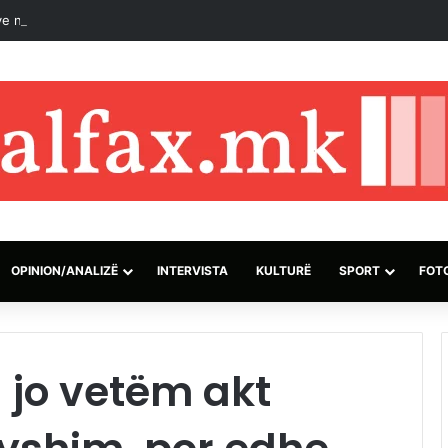
e ndaj forcave qeveritare në Jemen lënë të paktën 30 të vrarë
OPINION/ANALIZË
INTERVISTA
KULTURË
SPORT
FOT
 jo vetëm akt