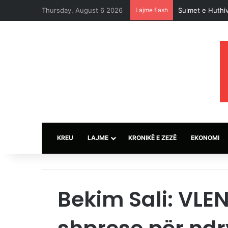
Thursday, August 6 2026
Lajme flash
Sulmet e Huthiv
KREU
LAJME
KRONIKË E ZEZË
EKONOMI
Bekim Sali: VLEN