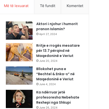
Më të lexuarat
Të fundit
Komentet
Aktori i njohur i humorit
pranon Islamin?
April 27, 2024
Rritje e rrogës mesatare
për 13.7 përqind në
Maqedoninë e Veriut
June 20, 2024
Bllokohet puna e
“Bechtel & Enka-s” në
Maqedoninë e Veriut
June 4, 2024
Ka ndërruar jetë
profesoresha Nebehate
Rexhepi nga Shkupi
June 26, 2024