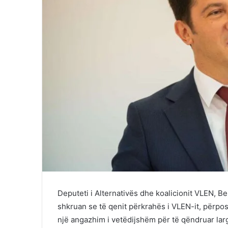
Deputeti i Alternativës dhe koalicionit VLEN, Be
shkruan se të qenit përkrahës i VLEN-it, përpo
një angazhim i vetëdijshëm për të qëndruar lar