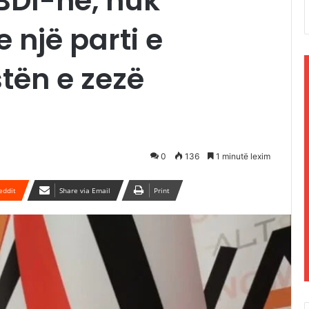
DI-në, nuk
një parti e
stën e zezë
0
136
1 minutë lexim
eddit
Share via Email
Print