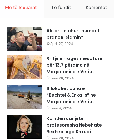
Më të lexuarat
Të fundit
Komentet
Aktori i njohur i humorit
pranon Islamin?
April 27, 2024
Rritje e rrogës mesatare
për 13.7 përqind në
Maqedoninë e Veriut
June 20, 2024
Bllokohet puna e
“Bechtel & Enka-s” në
Maqedoninë e Veriut
June 4, 2024
Ka ndërruar jetë
profesoresha Nebehate
Rexhepi nga Shkupi
June 26, 2024