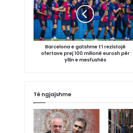
Barcelona e gatshme t’i rezistojë
ofertave prej 100 milionë eurosh për
yllin e mesfushës
Të ngjajshme