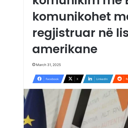
komunikim me B
komunikohet me 
regjistruar në li
amerikane
March 31, 2025
Facebook
X
LinkedIn
R