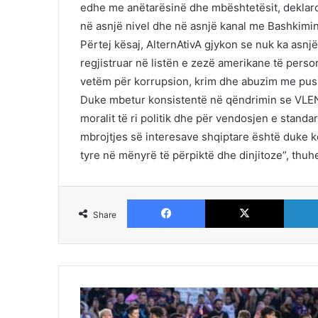
edhe me anëtarësinë dhe mbështetësit, deklaro
në asnjë nivel dhe në asnjë kanal me Bashkimin
Përtej kësaj, AlternAtivA gjykon se nuk ka asnj
regjistruar në listën e zezë amerikane të perso
vetëm për korrupsion, krim dhe abuzim me push
Duke mbetur konsistentë në qëndrimin se VLEN-i
moralit të ri politik dhe për vendosjen e standa
mbrojtjes së interesave shqiptare është duke k
tyre në mënyrë të përpiktë dhe dinjitoze”, thuh
Facebook
X
Share