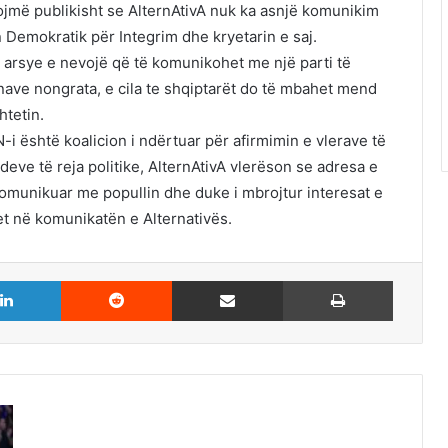
jmë publikisht se AlternAtivA nuk ka asnjë komunikim
 Demokratik për Integrim dhe kryetarin e saj.
ë arsye e nevojë që të komunikohet me një parti të
nave nongrata, e cila te shqiptarët do të mbahet mend
tetin.
 është koalicion i ndërtuar për afirmimin e vlerave të
rdeve të reja politike, AlternAtivA vlerëson se adresa e
omunikuar me popullin dhe duke i mbrojtur interesat e
et në komunikatën e Alternativës.
LinkedIn
Reddit
Share via Email
Print