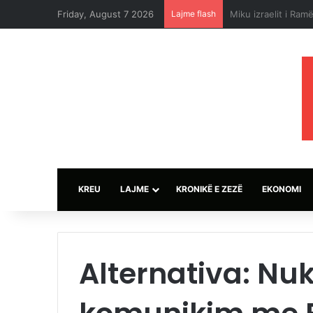
Friday, August 7 2026
Lajme flash
Tajlandë, të paktë
KREU
LAJME
KRONIKË E ZEZË
EKONOMI
Alternativa: Nu