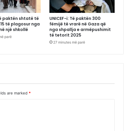
ë paktën shtatë të
UNICEF-i: Të paktën 300
 15 të plagosur nga
fëmijë të vrarë në Gaza që
në një shkollë
nga shpallja e armëpushimit
të tetorit 2025
më parë
27 minutes më parë
elds are marked
*