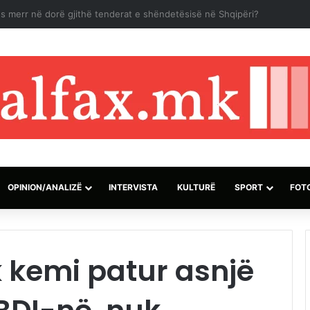
n shtatë të vdekur dhe 15 të plagosur nga të shtënat në një shkollë
OPINION/ANALIZË
INTERVISTA
KULTURË
SPORT
FOT
k kemi patur asnjë