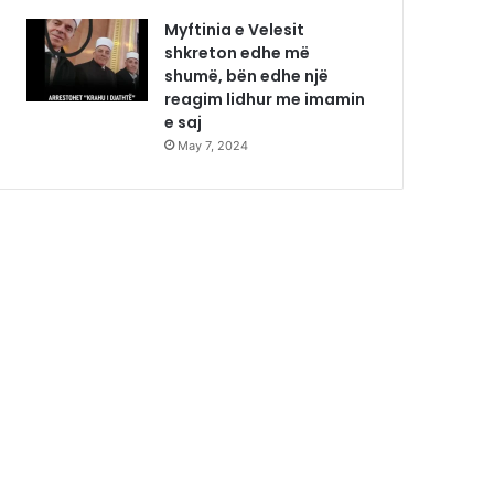
Myftinia e Velesit
shkreton edhe më
shumë, bën edhe një
reagim lidhur me imamin
e saj
May 7, 2024