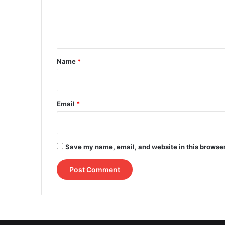
e
n
t
*
Name
*
Email
*
Save my name, email, and website in this browser