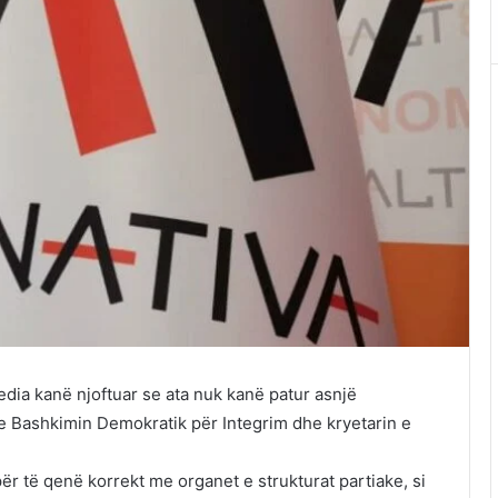
edia kanë njoftuar se ata nuk kanë patur asnjë
e Bashkimin Demokratik për Integrim dhe kryetarin e
ër të qenë korrekt me organet e strukturat partiake, si