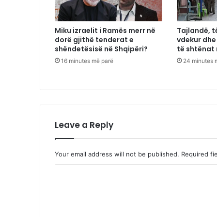
Miku izraelit i Ramës merr në
Tajlandë, t
dorë gjithë tenderat e
vdekur dhe
shëndetësisë në Shqipëri?
të shtënat 
16 minutes më parë
24 minutes 
Leave a Reply
Your email address will not be published.
Required fi
C
o
m
m