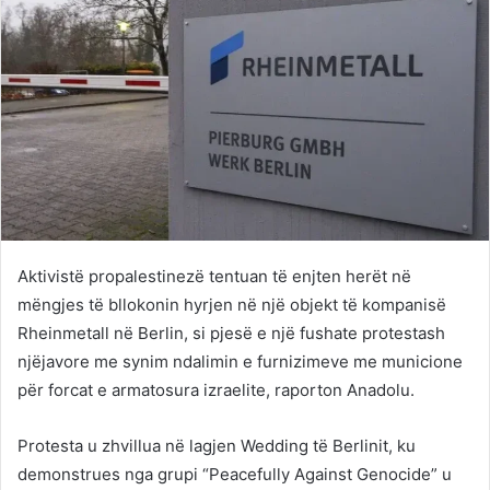
Aktivistë propalestinezë tentuan të enjten herët në
mëngjes të bllokonin hyrjen në një objekt të kompanisë
Rheinmetall në Berlin, si pjesë e një fushate protestash
njëjavore me synim ndalimin e furnizimeve me municione
për forcat e armatosura izraelite, raporton Anadolu.
Protesta u zhvillua në lagjen Wedding të Berlinit, ku
demonstrues nga grupi “Peacefully Against Genocide” u