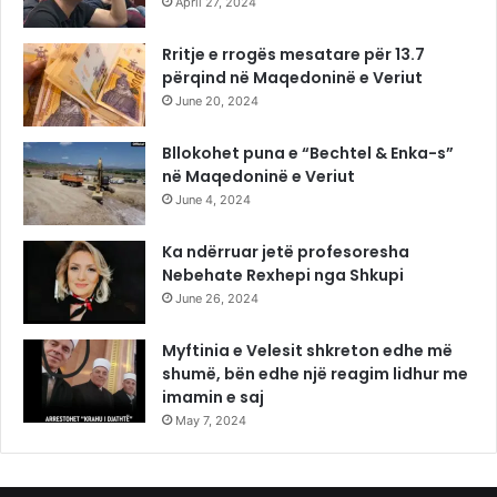
April 27, 2024
Rritje e rrogës mesatare për 13.7
përqind në Maqedoninë e Veriut
June 20, 2024
Bllokohet puna e “Bechtel & Enka-s”
në Maqedoninë e Veriut
June 4, 2024
Ka ndërruar jetë profesoresha
Nebehate Rexhepi nga Shkupi
June 26, 2024
Myftinia e Velesit shkreton edhe më
shumë, bën edhe një reagim lidhur me
imamin e saj
May 7, 2024