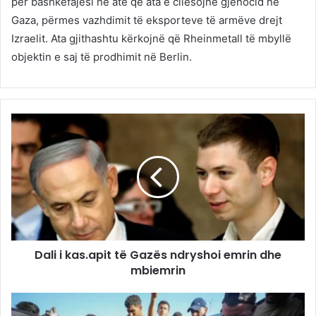
për bashkëfajësi në atë që ata e cilësojnë gjenocid në
Gaza, përmes vazhdimit të eksporteve të armëve drejt
Izraelit. Ata gjithashtu kërkojnë që Rheinmetall të mbyllë
objektin e saj të prodhimit në Berlin.
Dali i kas.apit të Gazës ndryshoi emrin dhe
mbiemrin