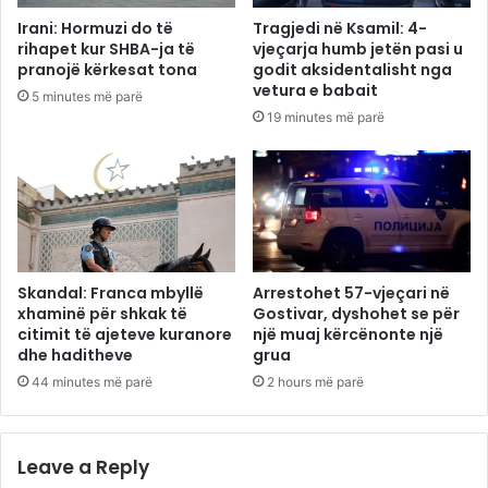
Irani: Hormuzi do të
Tragjedi në Ksamil: 4-
rihapet kur SHBA-ja të
vjeçarja humb jetën pasi u
pranojë kërkesat tona
godit aksidentalisht nga
vetura e babait
5 minutes më parë
19 minutes më parë
Skandal: Franca mbyllë
Arrestohet 57-vjeçari në
xhaminë për shkak të
Gostivar, dyshohet se për
citimit të ajeteve kuranore
një muaj kërcënonte një
dhe haditheve
grua
44 minutes më parë
2 hours më parë
Leave a Reply