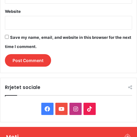
Website
Save my name, email, and website in this browser for the next
time I comment.
Rrjetet sociale
F
Y
I
T
a
o
n
i
c
u
s
k
Moti