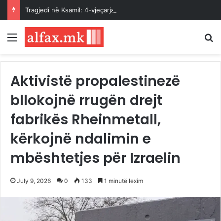
Tragjedi në Ksamil: 4-vjeçarja humb jetën pasi u godit aksidentalisht nga vetura e babait
Menu
K
Aktivistë propalestinezë
bllokojnë rrugën drejt
fabrikës Rheinmetall,
kërkojnë ndalimin e
mbështetjes për Izraelin
July 9, 2026
0
133
1 minutë lexim