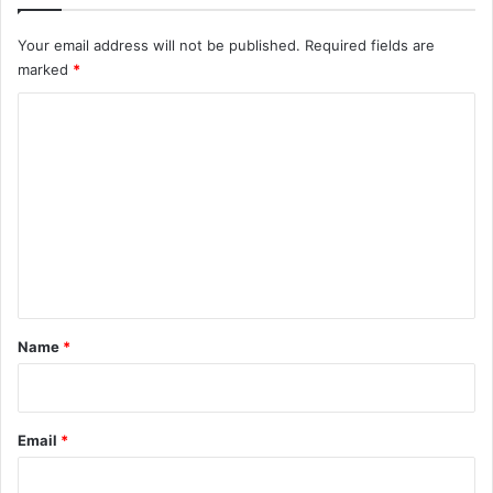
Your email address will not be published.
Required fields are
marked
*
C
o
m
m
e
n
t
*
Name
*
Email
*