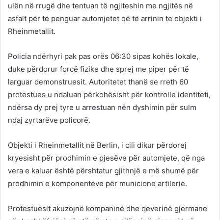
ulën në rrugë dhe tentuan të ngjiteshin me ngjitës në
asfalt për të penguar automjetet që të arrinin te objekti i
Rheinmetallit.
Policia ndërhyri pak pas orës 06:30 sipas kohës lokale,
duke përdorur forcë fizike dhe sprej me piper për të
larguar demonstruesit. Autoritetet thanë se rreth 60
protestues u ndaluan përkohësisht për kontrolle identiteti,
ndërsa dy prej tyre u arrestuan nën dyshimin për sulm
ndaj zyrtarëve policorë.
Objekti i Rheinmetallit në Berlin, i cili dikur përdorej
kryesisht për prodhimin e pjesëve për automjete, që nga
vera e kaluar është përshtatur gjithnjë e më shumë për
prodhimin e komponentëve për municione artilerie.
Protestuesit akuzojnë kompaninë dhe qeverinë gjermane